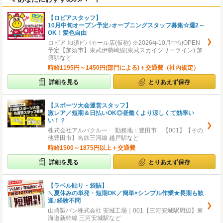
【ロピアスタッフ】
10月中旬オープン予定♪オープニングスタッフ募集☆週2～
OK！髪色自由
ロピア 加須ビバモール店(仮称) ※2026年10月中旬OPEN
予定【加須市】東武伊勢崎線(東武スカイツリーライン) 加
須駅など
時給1195円～1450円(部門による)＋交通費（社内規定）
詳細を見る
とりあえず保存
【スポーツ大会運営スタッフ】
激レア／短期＆日払いOK◎昼働くより涼しくて効率い
い！？
株式会社アルバクルー 勤務地：豊田市 【001】【その
他豊田市】名鉄三河線 越戸駅など
時給1500～1875円以上＋交通費
詳細を見る
とりあえず保存
【ラベル貼り・袋詰】
＼夏休みの単発・短期OK／簡単×シンプル作業★長期も歓
迎♪経験不問
山崎製パン株式会社 安城工場｜001【三河安城駅周辺】東
海道新幹線 三河安城駅など