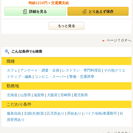
時給1210円＋交通費支給
詳細を見る
とりあえず保存
ページＴＯＰへ
職種
カフェ
アンケート・調査・企画
レストラン・専門料理店
その他クリエ
イティブ・編集
コンビニ・スーパー
警備・交通誘導
勤務地
北海道
山形県
滋賀県
大阪府
宮崎県
鹿児島県
こだわり条件
服装自由
主婦(夫)歓迎
託児所あり
昇給あり
バイク/自転車通勤可
社
員登用あり