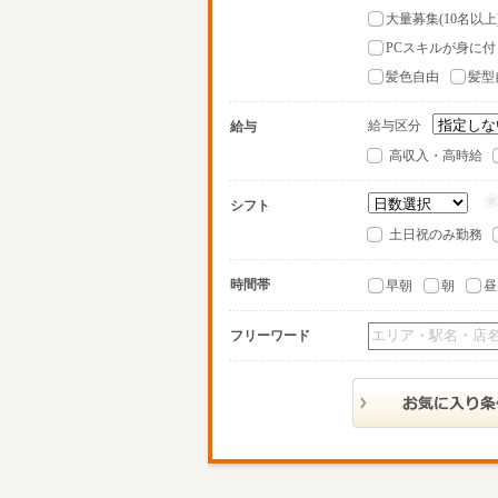
大量募集(10名以上
PCスキルが身に付
髪色自由
髪型
給与区分
給与
高収入・高時給
シフト
土日祝のみ勤務
時間帯
早朝
朝
昼
フリーワード