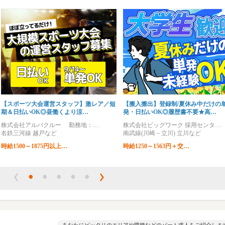
【スポーツ大会運営スタッフ】激レア／短
【搬入搬出】登録制/夏休み中だけの
期＆日払いOK◎昼働くより涼…
発・日払いOK◎履歴書不要★高…
株式会社アルバクルー 勤務地：…
株式会社ビッグワーク 採用センタ…
名鉄三河線 越戸など
南武線(川崎－立川) 立川など
時給1500～1875円以上…
時給1250～1563円＋交…