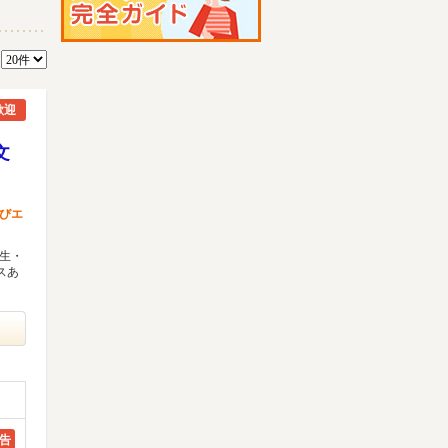
数
歓迎
文
びエ
校生・
スあ
告