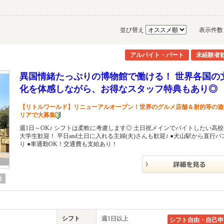
並び替え
表示件
アルバイト・パート
未経験者
異国情緒たっぷりの博物館で働ける！ 世界各国の
化を体感しながら、お得なスタッフ特典もあり◎
【リトルワールド】リニューアルオープン！世界のグルメ店舗＆射的等の遊
リアで大募集
週1日～OK♪ シフトは柔軟に考慮します◎ 土日祝メインでバイトしたい高
大学生歓迎！ 平日and土日に入れる主婦(夫)さんも歓迎♪ ●犬山駅から直行バ
り ●車通勤OK！交通費も支給あり！
勤
シフト
週1日以上
シフト自由・自己申