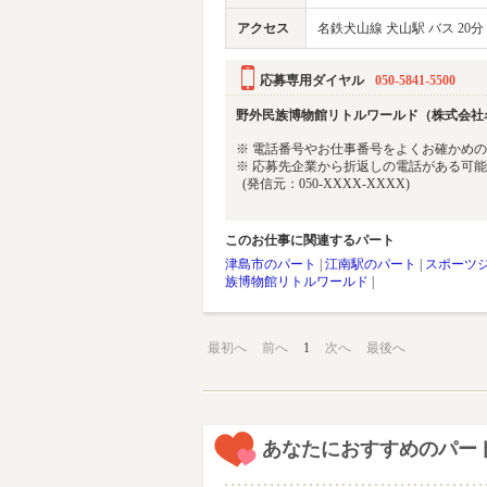
アクセス
名鉄犬山線 犬山駅 バス 20分
応募専用ダイヤル
050-5841-5500
野外民族博物館リトルワールド（株式会社
※ 電話番号やお仕事番号をよくお確かめ
※ 応募先企業から折返しの電話がある可
(発信元：050-XXXX-XXXX)
このお仕事に関連するパート
津島市のパート
|
江南駅のパート
|
スポーツ
族博物館リトルワールド
|
最初へ
前へ
1
次へ
最後へ
あなたにおすすめのパー