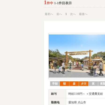
1
件中
1-1件目表示
最初へ
前へ
1
次へ
最後へ
早朝
朝
昼
夕方
夜
夜
給与
時給1140円～ ＋交通費支給
勤務地
愛知県 犬山市