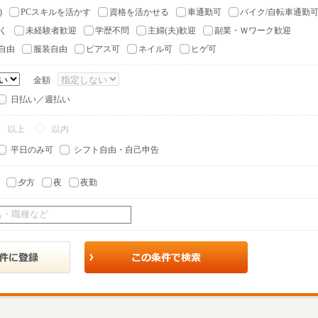
)
PCスキルを活かす
資格を活かせる
車通勤可
バイク/自転車通勤
く
未経験者歓迎
学歴不問
主婦(夫)歓迎
副業・Ｗワーク歓迎
自由
服装自由
ピアス可
ネイル可
ヒゲ可
金額
日払い／週払い
以上
以内
平日のみ可
シフト自由・自己申告
夕方
夜
夜勤