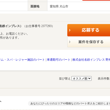
面接地
愛知県 犬山市
名鉄インプレス）
（お仕事番号 2377293）
の上、お電話ください。
能性があります。
ジム・スパ・レジャー施設のパート
|
車通勤可のパート
|
株式会社名鉄インプレス 野
並び替え
表示件
ト
あなたにぴったりのエリアや職種などのパート求人をご紹介しま