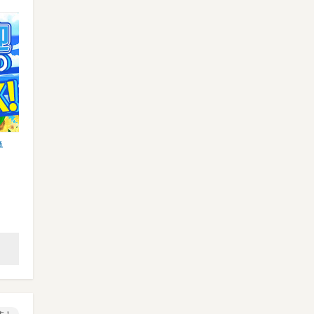
単
【業務スーパースタッフ】オープニング大
【イベント設営】登録制/期間
募集★特別時給1400円以上…
事多数♪単発日払い/現金手渡…
業務スーパー 那覇あけぼの店 ※…
株式会社リグリード 大阪営業
ゆいレール 美栄橋など
大阪環状線 大阪など
オープニング時給1400円（…
時給1200円～ ※22:0…