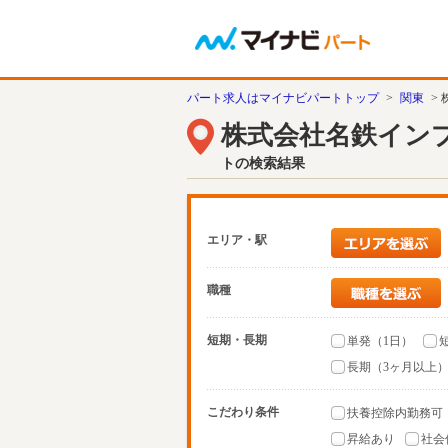
パート求人はマイナビパートトップ
>
関東
>
株式会社名鉄イン
トの検索結果
エリア・駅
職種
短期・長期
単発（1日）
長期（3ヶ月以上
こだわり条件
扶養控除内勤務可
昇給あり
社会