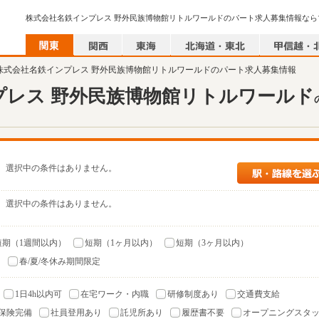
 株式会社名鉄インプレス 野外民族博物館リトルワールドのパート求人募集情報
プレス 野外民族博物館リトルワールド
選択中の条件はありません。
選択中の条件はありません。
短期（1週間以内）
短期（1ヶ月以内）
短期（3ヶ月以内）
）
春/夏/冬休み期間限定
1日4h以内可
在宅ワーク・内職
研修制度あり
交通費支給
保険完備
社員登用あり
託児所あり
履歴書不要
オープニングスタ