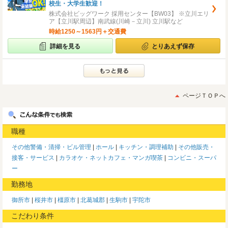
校生・大学生歓迎！
株式会社ビッグワーク 採用センター【BW03】 ※立川エリ
ア【立川駅周辺】南武線(川崎－立川) 立川駅など
時給1250～1563円＋交通費
詳細を見る
とりあえず保存
ページＴＯＰへ
職種
その他警備・清掃・ビル管理
ホール
キッチン・調理補助
その他販売・
接客・サービス
カラオケ・ネットカフェ・マンガ喫茶
コンビニ・スーパ
ー
勤務地
御所市
桜井市
橿原市
北葛城郡
生駒市
宇陀市
こだわり条件