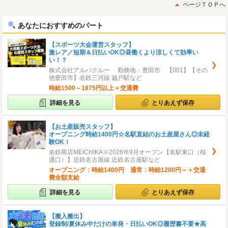
初
後
ページＴＯＰへ
へ
へ
あなたにおすすめのパート
【スポーツ大会運営スタッフ】
激レア／短期＆日払いOK◎昼働くより涼しくて効率い
い！？
株式会社アルバクルー 勤務地：豊田市 【001】【その
他豊田市】名鉄三河線 越戸駅など
時給1500～1875円以上＋交通費
詳細を見る
とりあえず保存
【お土産販売スタッフ】
オープニング時給1400円☆名駅直結のお土産屋さん◎未経
験OK！
名鉄商店MEICHIKA※2026年9月オープン【名駅東口（桜
通口）】近鉄名古屋線 近鉄名古屋駅など
オープニング：時給1400円 通常：時給1200円～＋交通
費全額支給
詳細を見る
とりあえず保存
【搬入搬出】
登録制/夏休み中だけの単発・日払いOK◎履歴書不要★高