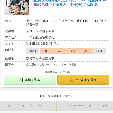
【配膳や来客対応など】特に17～21時急募★30
～50代活躍中！扶養内・主婦(夫)さん歓迎♪
給与
平日：時給1071～1101円／土日祝：時給1101～1131円+交
通費全額
勤務地
奈良市 その他奈良市
アクセス
バス:西効住宅徒歩4分
シフト
週2日以上 1日2時間以上
時間帯
早朝
朝
昼
夕方
夜
夜勤
面接地
奈良市 その他奈良市
応募先
住宅型有料老人ホーム パルムドール学園南
掲載終了まであと48日
詳細を見る
とりあえず保存
1ページ（全1ページ中）
前のページ
次のページ
最
最