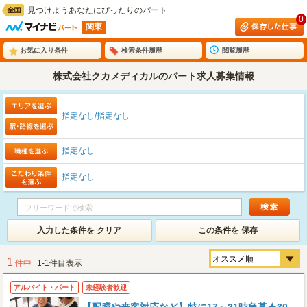
見つけようあなたにぴったりのパート
0
関東
お気に入り条件
検索条件履歴
閲覧履歴
株式会社クカメディカルのパート求人募集情報
指定なし/指定なし
指定なし
指定なし
入力した条件を クリア
この条件を 保存
1
件中
1-1件目表示
アルバイト・パート
未経験者歓迎