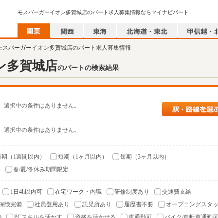
モスバーガーイオン多賀城店のパート求人募集情報ならマイナビパート
 モスバーガーイオン多賀城店のパート求人募集情報
ン多賀城店
のパートの検索結果
選択中の条件はありません。
選択中の条件はありません。
短期（1週間以内）
短期（1ヶ月以内）
短期（3ヶ月以内）
）
春/夏/冬休み期間限定
1日4h以内可
在宅ワーク・内職
研修制度あり
交通費支給
保険完備
社員登用あり
託児所あり
履歴書不要
オープニングスタ
)
PCスキルを活かす
資格を活かせる
車通勤可
バイク/自転車通勤