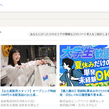
へ
ト
あなたにぴったりのエリアや職種などのパート求人をご紹介しま
【お土産販売スタッフ】オープニング時給
【搬入搬出】登録制/夏休み中だけの
1400円☆名駅直結のお土産…
発・日払いOK◎履歴書不要★高…
名鉄商店MEICHIKA※202…
株式会社ビッグワーク 採用センタ…
近鉄名古屋線 近鉄名古屋など
南武線(川崎－立川) 立川など