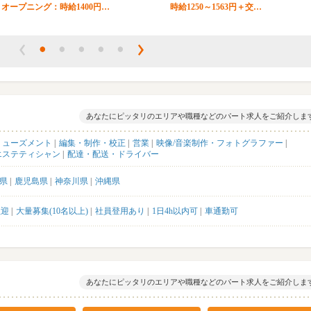
オープニング：時給1400円…
時給1250～1563円＋交…
あなたにピッタリのエリアや職種などのパート求人をご紹介しま
ミューズメント
編集・制作・校正
営業
映像/音楽制作・フォトグラファー
エステティシャン
配達・配送・ドライバー
県
鹿児島県
神奈川県
沖縄県
歓迎
大量募集(10名以上)
社員登用あり
1日4h以内可
車通勤可
あなたにピッタリのエリアや職種などのパート求人をご紹介しま