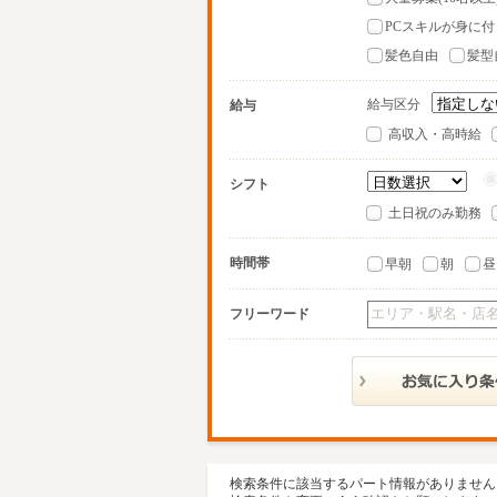
PCスキルが身に付
髪色自由
髪型
給与区分
給与
高収入・高時給
シフト
土日祝のみ勤務
時間帯
早朝
朝
昼
フリーワード
検索条件に該当するパート情報がありません