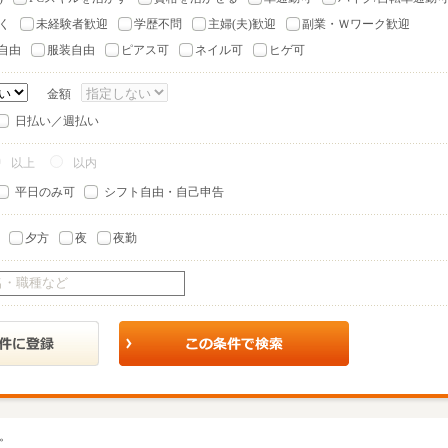
く
未経験者歓迎
学歴不問
主婦(夫)歓迎
副業・Ｗワーク歓迎
自由
服装自由
ピアス可
ネイル可
ヒゲ可
金額
日払い／週払い
以上
以内
平日のみ可
シフト自由・自己申告
夕方
夜
夜勤
。