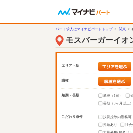
パート求人はマイナビパートトップ
>
関東
>
モスバーガーイオ
エリア・駅
職種
短期・長期
単発（1日）
長期（3ヶ月以上
こだわり条件
扶養控除内勤務可
昇給あり
社会
大量募集(10名以上