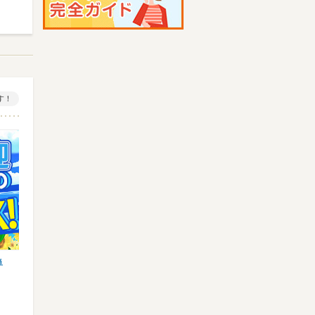
す！
単
【業務スーパースタッフ】オープニング大
【イベント設営】登録制/期間
募集★特別時給1400円以上…
事多数♪単発日払い/現金手渡…
業務スーパー 那覇あけぼの店 ※…
株式会社リグリード 大阪営業
ゆいレール 美栄橋など
大阪環状線 大阪など