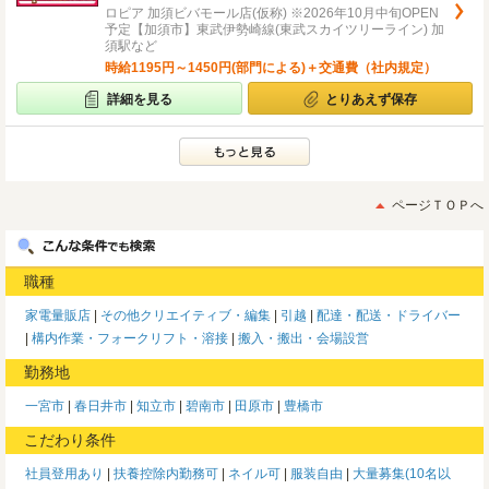
ロピア 加須ビバモール店(仮称) ※2026年10月中旬OPEN
予定【加須市】東武伊勢崎線(東武スカイツリーライン) 加
須駅など
時給1195円～1450円(部門による)＋交通費（社内規定）
詳細を見る
とりあえず保存
ページＴＯＰへ
職種
家電量販店
その他クリエイティブ・編集
引越
配達・配送・ドライバー
構内作業・フォークリフト・溶接
搬入・搬出・会場設営
勤務地
一宮市
春日井市
知立市
碧南市
田原市
豊橋市
こだわり条件
社員登用あり
扶養控除内勤務可
ネイル可
服装自由
大量募集(10名以