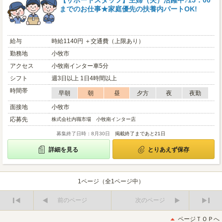
【サポートスタッフ】主婦（夫）活躍中♪15：00
までのお仕事★家庭優先の扶養内パートOK!
給与
時給1140円 ＋交通費（上限あり）
勤務地
小牧市
アクセス
小牧南インター車5分
シフト
週3日以上 1日4時間以上
時間帯
早朝
朝
昼
夕方
夜
夜勤
面接地
小牧市
応募先
株式会社内職市場 小牧南インター店
募集終了日時：8月30日
掲載終了まであと21日
詳細を見る
とりあえず保存
1ページ（全1ページ中）
前のページ
次のページ
最
最
初
後
ページＴＯＰへ