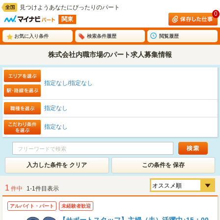
見つけようあなたにぴったりのパート
0
関東
お気に入り条件
検索条件履歴
閲覧履歴
株式会社内職市場のパート求人募集情報
指定なし/指定なし
指定なし
指定なし
入力した条件を クリア
この条件を 保存
1
件中
1-1件目表示
アルバイト・パート
未経験者歓迎