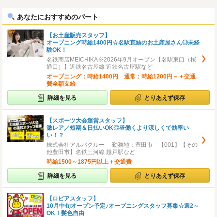
へ
へ
あなたにおすすめのパート
【お土産販売スタッフ】
オープニング時給1400円☆名駅直結のお土産屋さん◎未経
験OK！
名鉄商店MEICHIKA※2026年9月オープン【名駅東口（桜
通口）】近鉄名古屋線 近鉄名古屋駅など
オープニング：時給1400円 通常：時給1200円～＋交通
費全額支給
詳細を見る
とりあえず保存
【スポーツ大会運営スタッフ】
激レア／短期＆日払いOK◎昼働くより涼しくて効率い
い！？
株式会社アルバクルー 勤務地：豊田市 【001】【その
他豊田市】名鉄三河線 越戸駅など
時給1500～1875円以上＋交通費
詳細を見る
とりあえず保存
【ロピアスタッフ】
10月中旬オープン予定♪オープニングスタッフ募集☆週2～
OK！髪色自由