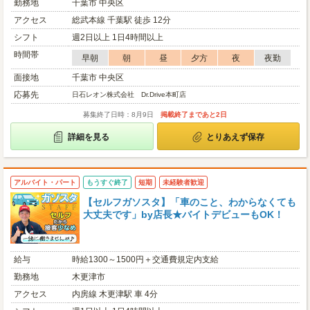
勤務地
千葉市 中央区
アクセス
総武本線 千葉駅 徒歩 12分
シフト
週2日以上 1日4時間以上
時間帯
早朝
朝
昼
夕方
夜
夜勤
面接地
千葉市 中央区
応募先
日石レオン株式会社 Dr.Drive本町店
募集終了日時：8月9日
掲載終了まであと2日
詳細を見る
とりあえず保存
アルバイト・パート
もうすぐ終了
短期
未経験者歓迎
【セルフガソスタ】「車のこと、わからなくても
大丈夫です」by店長★バイトデビューもOK！
給与
時給1300～1500円＋交通費規定内支給
勤務地
木更津市
アクセス
内房線 木更津駅 車 4分