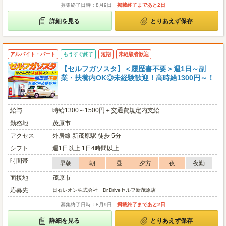
募集終了日時：8月9日
掲載終了まであと2日
詳細を見る
とりあえず保存
アルバイト・パート
もうすぐ終了
短期
未経験者歓迎
【セルフガソスタ】＜履歴書不要＞週1日～副
業・扶養内OK◎未経験歓迎！高時給1300円～！
給与
時給1300～1500円＋交通費規定内支給
勤務地
茂原市
アクセス
外房線 新茂原駅 徒歩 5分
シフト
週1日以上 1日4時間以上
時間帯
早朝
朝
昼
夕方
夜
夜勤
面接地
茂原市
応募先
日石レオン株式会社 Dr.Driveセルフ新茂原店
募集終了日時：8月9日
掲載終了まであと2日
詳細を見る
とりあえず保存