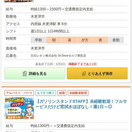
給与
時給1300～1500円＋交通費規定内支給
勤務地
木更津市
アクセス
内房線 木更津駅 車 6分
シフト
週1日以上 1日4時間以上
時間帯
早朝
朝
昼
夕方
夜
夜勤
面接地
木更津市
応募先
日石レオン株式会社 Dr.Driveセルフ潮見店
募集終了日時：8月9日
掲載終了まであと2日
詳細を見る
とりあえず保存
アルバイト・パート
もうすぐ終了
短期
未経験者歓迎
【ガソリンスタンドSTAFF】未経験歓迎！フルサ
ービスだけど窓拭きほぼなし！週1日～◎
給与
時給1300円～＋交通費規定内支給