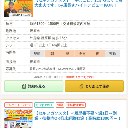
【セルフガソスタ】「車のこと、わからなくても
大丈夫です」by店長★バイトデビューもOK！
給与
時給1300～1500円＋交通費規定内支給
勤務地
茂原市
アクセス
外房線 茂原駅 徒歩 15分
シフト
週1日以上 1日4時間以上
時間帯
早朝
朝
昼
夕方
夜
夜勤
面接地
茂原市
応募先
日石レオン株式会社 Dr.Driveセルフ茂原店
募集終了日時：8月9日
掲載終了まであと2日
詳細を見る
とりあえず保存
アルバイト・パート
もうすぐ終了
短期
未経験者歓迎
【セルフガソスタ】＜履歴書不要＞週1日～副
業・扶養内OK◎未経験歓迎！高時給1300円～！