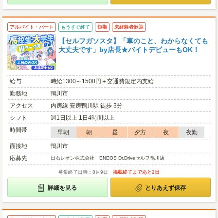
アルバイト・パート
もうすぐ終了
短期
未経験者歓迎
【セルフガソスタ】「車のこと、わからなくても
大丈夫です」by店長★バイトデビューもOK！
給与
時給1300～1500円＋交通費規定内支給
勤務地
鴨川市
アクセス
内房線 安房鴨川駅 徒歩 3分
シフト
週1日以上 1日4時間以上
時間帯
早朝
朝
昼
夕方
夜
夜勤
面接地
鴨川市
応募先
日石レオン株式会社 ENEOS Dr.Driveセルフ鴨川店
募集終了日時：8月9日
掲載終了まであと2日
詳細を見る
とりあえず保存