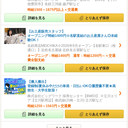
他豊田市】名鉄三河線 越戸駅など
時給1500～1875円以上＋交通費
詳細を見る
とりあえず保存
【お土産販売スタッフ】
オープニング時給1400円☆名駅直結のお土産屋さん◎未経
験OK！
名鉄商店MEICHIKA※2026年9月オープン【名駅東口（桜
通口）】近鉄名古屋線 近鉄名古屋駅など
オープニング：時給1400円 通常：時給1200円～＋交通
費全額支給
詳細を見る
とりあえず保存
【搬入搬出】
登録制/夏休み中だけの単発・日払いOK◎履歴書不要★高
校生・大学生歓迎！
株式会社ビッグワーク 採用センター【BW03】 ※立川エリ
ア【立川駅周辺】南武線(川崎－立川) 立川駅など
時給1250～1563円＋交通費
詳細を見る
とりあえず保存