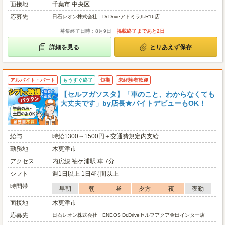
面接地
千葉市 中央区
応募先
日石レオン株式会社 Dr.DriveアドミラルR16店
募集終了日時：8月9日
掲載終了まであと2日
詳細を見る
とりあえず保存
アルバイト・パート
もうすぐ終了
短期
未経験者歓迎
【セルフガソスタ】「車のこと、わからなくても
大丈夫です」by店長★バイトデビューもOK！
給与
時給1300～1500円＋交通費規定内支給
勤務地
木更津市
アクセス
内房線 袖ケ浦駅 車 7分
シフト
週1日以上 1日4時間以上
時間帯
早朝
朝
昼
夕方
夜
夜勤
面接地
木更津市
応募先
日石レオン株式会社 ENEOS Dr.Driveセルフアクア金田インター店