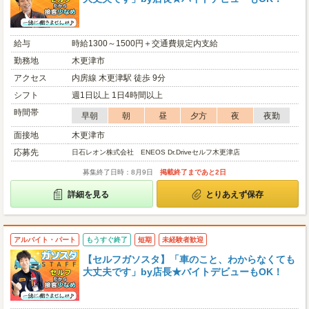
給与
時給1300～1500円＋交通費規定内支給
勤務地
木更津市
アクセス
内房線 木更津駅 徒歩 9分
シフト
週1日以上 1日4時間以上
時間帯
早朝
朝
昼
夕方
夜
夜勤
面接地
木更津市
応募先
日石レオン株式会社 ENEOS Dr.Driveセルフ木更津店
募集終了日時：8月9日
掲載終了まであと2日
詳細を見る
とりあえず保存
アルバイト・パート
もうすぐ終了
短期
未経験者歓迎
【セルフガソスタ】「車のこと、わからなくても
大丈夫です」by店長★バイトデビューもOK！