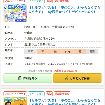
アルバイト・パート
もうすぐ終了
短期
未経験者歓迎
【セルフガソスタ】「車のこと、わからなくても
大丈夫です」by店長★バイトデビューもOK！
給与
時給1300～1500円＋交通費規定内支給
勤務地
館山市
アクセス
内房線 館山駅 徒歩 12分
シフト
週1日以上 1日4時間以上
時間帯
早朝
朝
昼
夕方
夜
夜勤
面接地
館山市
応募先
日石レオン株式会社 ENEOS Dr.Driveセルフイオンタウン館山店
募集終了日時：8月9日
掲載終了まであと2日
詳細を見る
とりあえず保存
アルバイト・パート
もうすぐ終了
短期
未経験者歓迎
【セルフガソスタ】「車のこと、わからなくても
大丈夫です」by店長★バイトデビューもOK！