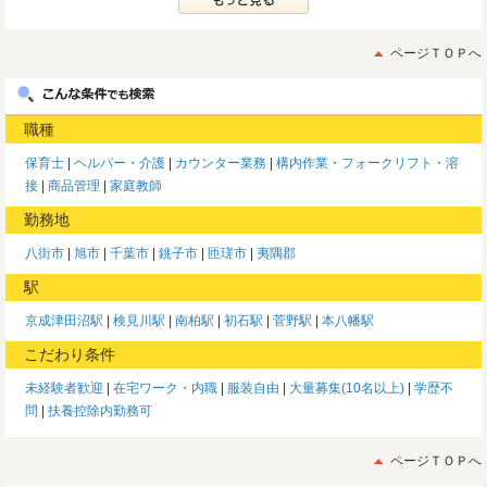
ページＴＯＰへ
職種
保育士
ヘルパー・介護
カウンター業務
構内作業・フォークリフト・溶
接
商品管理
家庭教師
勤務地
八街市
旭市
千葉市
銚子市
匝瑳市
夷隅郡
駅
京成津田沼駅
検見川駅
南柏駅
初石駅
菅野駅
本八幡駅
こだわり条件
未経験者歓迎
在宅ワーク・内職
服装自由
大量募集(10名以上)
学歴不
問
扶養控除内勤務可
ページＴＯＰへ