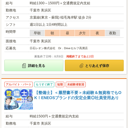
給与
時給1300～1500円＋交通費規定内支給
勤務地
千葉市 美浜区
アクセス
京葉線(東京－蘇我) 稲毛海岸駅 徒歩 2分
シフト
週1日以上 1日4時間以上
時間帯
早朝
朝
昼
夕方
夜
夜勤
面接地
千葉市 美浜区
応募先
日石レオン株式会社 Dr．Driveセルフ高洲店
募集終了日時：8月9日
掲載終了まであと2日
詳細を見る
とりあえず保存
アルバイト・パート
もうすぐ終了
短期
未経験者歓迎
【整備士】＜履歴書不要＞未経験＆無資格でもO
K！ENEOSブランドの安定企業◎社員登用あり
給与
時給1500円＋交通費規定内支給
勤務地
千葉市 美浜区