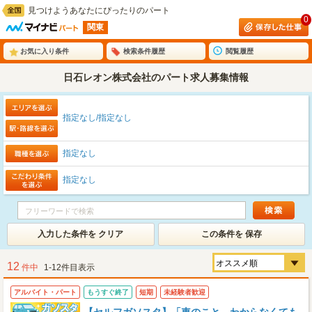
見つけようあなたにぴったりのパート
0
関東
お気に入り条件
検索条件履歴
閲覧履歴
日石レオン株式会社のパート求人募集情報
指定なし/指定なし
指定なし
指定なし
入力した条件を クリア
この条件を 保存
12
件中
1-12件目表示
アルバイト・パート
もうすぐ終了
短期
未経験者歓迎