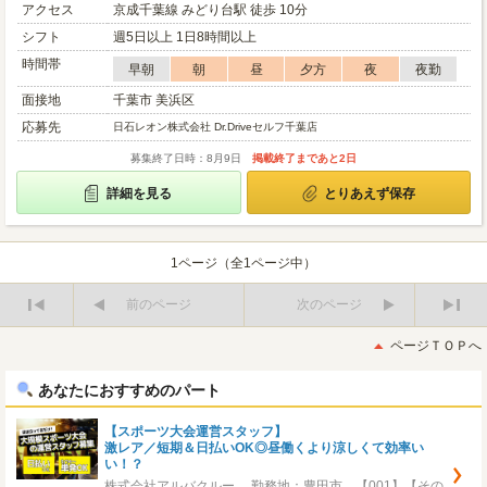
アクセス
京成千葉線 みどり台駅 徒歩 10分
シフト
週5日以上 1日8時間以上
時間帯
早朝
朝
昼
夕方
夜
夜勤
面接地
千葉市 美浜区
応募先
日石レオン株式会社 Dr.Driveセルフ千葉店
募集終了日時：8月9日
掲載終了まであと2日
詳細を見る
とりあえず保存
1ページ（全1ページ中）
前のページ
次のページ
最
最
初
後
ページＴＯＰへ
へ
へ
あなたにおすすめのパート
【スポーツ大会運営スタッフ】
激レア／短期＆日払いOK◎昼働くより涼しくて効率い
い！？
株式会社アルバクルー 勤務地：豊田市 【001】【その