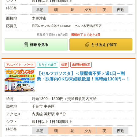
シフト
週1日以上 1日4時間以上
時間帯
早朝
朝
昼
夕方
夜
夜勤
面接地
木更津市
応募先
日石レオン株式会社 Dr.Drive セルフ木更津請西店
募集終了日時：8月9日
掲載終了まであと2日
詳細を見る
とりあえず保存
アルバイト・パート
もうすぐ終了
短期
未経験者歓迎
【セルフガソスタ】＜履歴書不要＞週1日～副
業・扶養内OK◎未経験歓迎！高時給1300円～！
給与
時給1300～1500円＋交通費規定内支給
勤務地
千葉市 中央区
アクセス
内房線 浜野駅 車 5分
シフト
週1日以上 1日4時間以上
時間帯
早朝
朝
昼
夕方
夜
夜勤