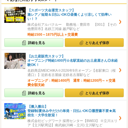
【スポーツ大会運営スタッフ】
激レア／短期＆日払いOK◎昼働くより涼しくて効率い
い！？
株式会社アルバクルー 勤務地：豊田市 【001】【その
他豊田市】名鉄三河線 越戸駅など
時給1500～1875円以上＋交通費
詳細を見る
とりあえず保存
【お土産販売スタッフ】
オープニング時給1400円☆名駅直結のお土産屋さん◎未経
験OK！
名鉄商店MEICHIKA※2026年9月オープン【名駅東口（桜
通口）】近鉄名古屋線 近鉄名古屋駅など
オープニング：時給1400円 通常：時給1200円～＋交通
費全額支給
詳細を見る
とりあえず保存
【搬入搬出】
登録制/夏休み中だけの単発・日払いOK◎履歴書不要★高
校生・大学生歓迎！
株式会社ビッグワーク 採用センター【BW03】 ※立川エリ
ア【立川駅周辺】南武線(川崎－立川) 立川駅など