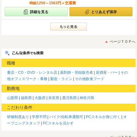
時給1250～1563円＋交通費
詳細を見る
とりあえず保存
ページＴＯＰへ
職種
書店・CD・DVD・レンタル店
薬剤師・登録販売者
居酒屋・バー
その
他オフィスワーク・事務
製造・ライン
その他飲食フード
勤務地
山梨県
福島県
大阪府
奈良県
鹿児島県
神奈川県
こだわり条件
研修制度あり
学歴不問
バイク/自転車通勤可
PCスキルが身に付く
オ
ープニングスタッフ
PCスキルを活かす