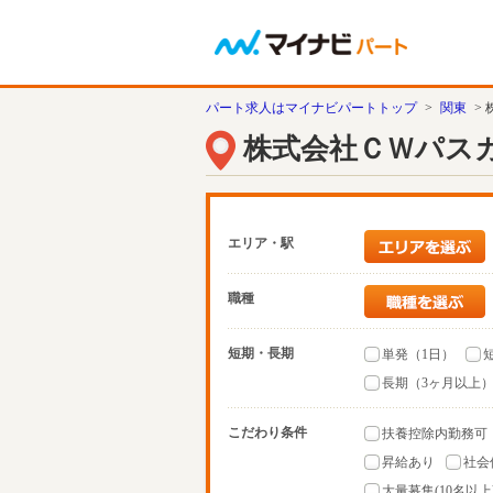
パート求人はマイナビパートトップ
>
関東
>
株式会社ＣＷパス
エリア・駅
職種
短期・長期
単発（1日）
長期（3ヶ月以上
こだわり条件
扶養控除内勤務可
昇給あり
社会
大量募集(10名以上