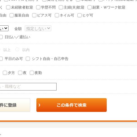
く
未経験者歓迎
学歴不問
主婦(夫)歓迎
副業・Ｗワーク歓迎
自由
服装自由
ピアス可
ネイル可
ヒゲ可
金額
日払い／週払い
以上
以内
平日のみ可
シフト自由・自己申告
夕方
夜
夜勤
。