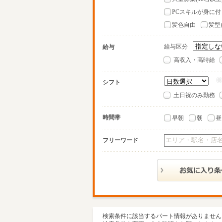
PCスキルが身に付
髪色自由
髪型
給与区分
給与
高収入・高時給
シフト
土日祝のみ勤務
時間帯
早朝
朝
昼
フリーワード
検索条件に該当するパート情報がありません