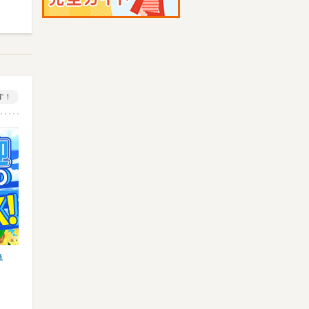
す！
単
【業務スーパースタッフ】オープニング大
【イベント設営】登録制/期間
募集★特別時給1400円以上…
事多数♪単発日払い/現金手渡…
業務スーパー 那覇あけぼの店 ※…
株式会社リグリード 大阪営業
ゆいレール 美栄橋など
大阪環状線 大阪など