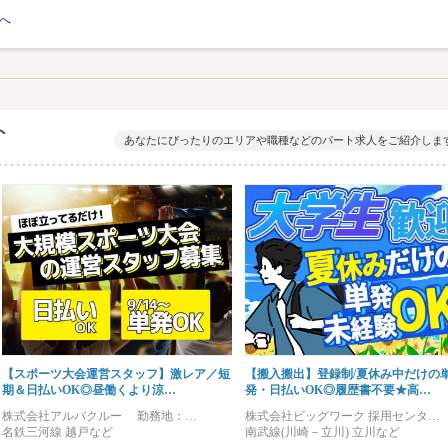
へ
ト
あなたにぴったりのエリアや職種などのパート求人をご紹介しま
【スポーツ大会運営スタッフ】激レア／短
【搬入搬出】登録制/夏休み中だけの
期＆日払いOK◎昼働くより涼…
発・日払いOK◎履歴書不要★高…
株式会社アルバクルー 勤務地：…
株式会社ビッグワーク 採用センタ…
名鉄三河線 越戸など
南武線(川崎－立川) 立川など