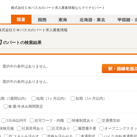
株式会社ＣＷパスカのパート求人募集情報ならマイナビパート
 株式会社ＣＷパスカのパート求人募集情報
カ
のパートの検索結果
選択中の条件はありません。
選択中の条件はありません。
短期（1週間以内）
短期（1ヶ月以内）
短期（3ヶ月以内）
）
春/夏/冬休み期間限定
1日4h以内可
在宅ワーク・内職
研修制度あり
交通費支給
保険完備
社員登用あり
託児所あり
履歴書不要
オープニングスタ
)
PCスキルを活かす
資格を活かせる
車通勤可
バイク/自転車通勤