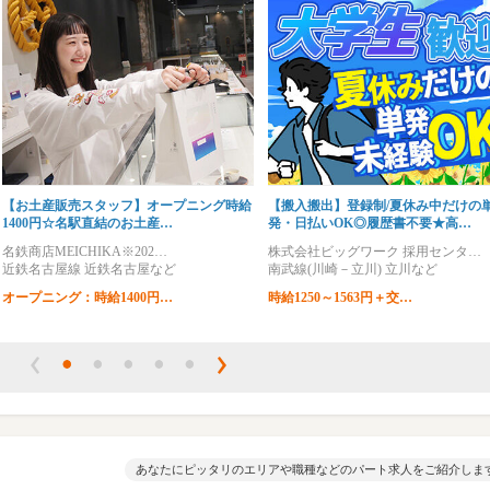
【お土産販売スタッフ】オープニング時給
【搬入搬出】登録制/夏休み中だけの
1400円☆名駅直結のお土産…
発・日払いOK◎履歴書不要★高…
名鉄商店MEICHIKA※202…
株式会社ビッグワーク 採用センタ…
近鉄名古屋線 近鉄名古屋など
南武線(川崎－立川) 立川など
オープニング：時給1400円…
時給1250～1563円＋交…
あなたにピッタリのエリアや職種などのパート求人をご紹介しま