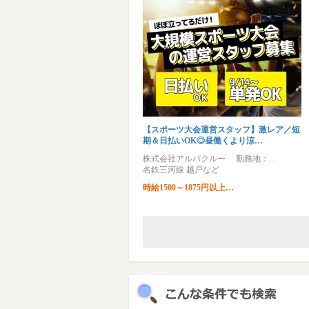
【スポーツ大会運営スタッフ】激レア／短
期＆日払いOK◎昼働くより涼…
株式会社アルバクルー 勤務地：…
名鉄三河線 越戸など
時給1500～1875円以上…