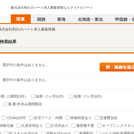
株式会社利久のパート求人募集情報ならマイナビパート
 株式会社利久のパート求人募集情報
検索結果
選択中の条件はありません。
選択中の条件はありません。
短期（1週間以内）
短期（1ヶ月以内）
短期（3ヶ月以内）
）
春/夏/冬休み期間限定
1日4h以内可
在宅ワーク・内職
研修制度あり
交通費支給
保険完備
社員登用あり
託児所あり
履歴書不要
オープニングスタ
)
PCスキルを活かす
資格を活かせる
車通勤可
バイク/自転車通勤