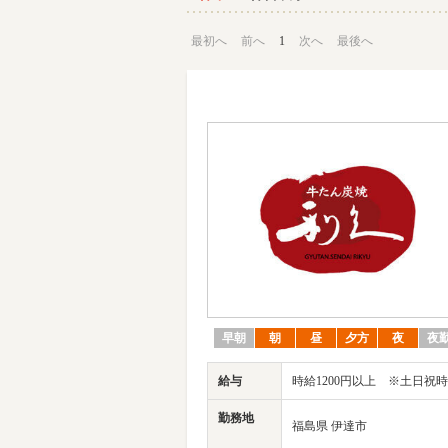
最初へ
前へ
1
次へ
最後へ
早朝
朝
昼
夕方
夜
夜
給与
時給1200円以上 ※土日祝時
勤務地
福島県 伊達市