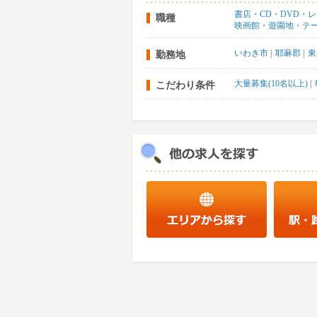
書店・CD・DVD・
職種
映画館・遊園地・テ
いわき市
耶麻郡
東
勤務地
大量募集(10名以上)
こだわり条件