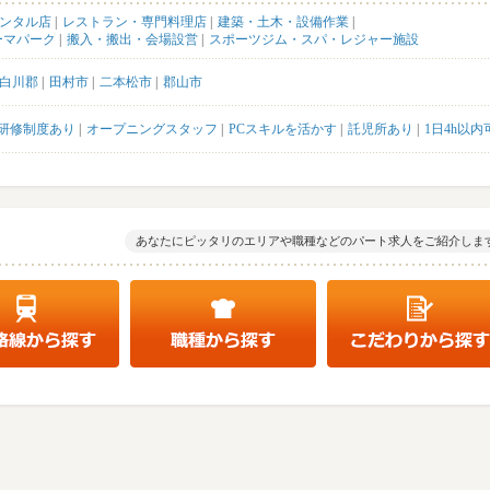
レンタル店
レストラン・専門料理店
建築・土木・設備作業
ーマパーク
搬入・搬出・会場設営
スポーツジム・スパ・レジャー施設
白川郡
田村市
二本松市
郡山市
研修制度あり
オープニングスタッフ
PCスキルを活かす
託児所あり
1日4h以内
あなたにピッタリのエリアや職種などのパート求人をご紹介しま