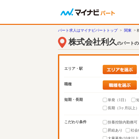
パート求人はマイナビパートトップ
>
関東
>
株式会社利久
のパートの
エリア・駅
職種
短期・長期
単発（1日）
長期（3ヶ月以上
こだわり条件
扶養控除内勤務可
昇給あり
社会
大量募集(10名以上