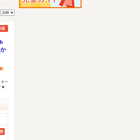
数
歓迎
h
トか
歓
スター
す★
告