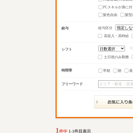
PCスキルが身に付
髪色自由
髪型
給与区分
給与
高収入・高時給
シフト
土日祝のみ勤務
時間帯
早朝
朝
昼
フリーワード
1
件中
1-1件目表示