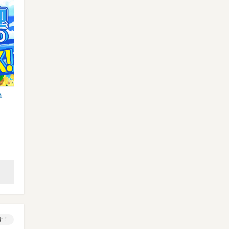
単
【業務スーパースタッフ】オープニング大
【イベント設営】登録制/期間
募集★特別時給1400円以上…
事多数♪単発日払い/現金手渡…
業務スーパー 那覇あけぼの店 ※…
株式会社リグリード 大阪営業
ゆいレール 美栄橋など
大阪環状線 大阪など
オープニング時給1400円（…
時給1200円～ ※22:0…
す！