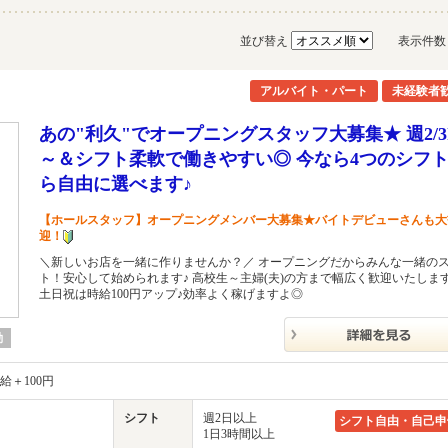
並び替え
表示件
アルバイト・パート
未経験者
あの"利久"でオープニングスタッフ大募集★ 週2/3
～＆シフト柔軟で働きやすい◎ 今なら4つのシフ
ら自由に選べます♪
【ホールスタッフ】オープニングメンバー大募集★バイトデビューさんも大
迎！
＼新しいお店を一緒に作りませんか？／ オープニングだからみんな一緒の
ト！安心して始められます♪ 高校生～主婦(夫)の方まで幅広く歓迎いたしま
土日祝は時給100円アップ♪効率よく稼げますよ◎
勤
給＋100円
シフト
週2日以上
シフト自由・自己申
1日3時間以上