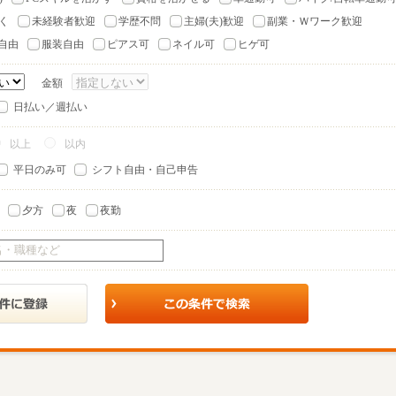
く
未経験者歓迎
学歴不問
主婦(夫)歓迎
副業・Ｗワーク歓迎
自由
服装自由
ピアス可
ネイル可
ヒゲ可
金額
日払い／週払い
以上
以内
平日のみ可
シフト自由・自己申告
夕方
夜
夜勤