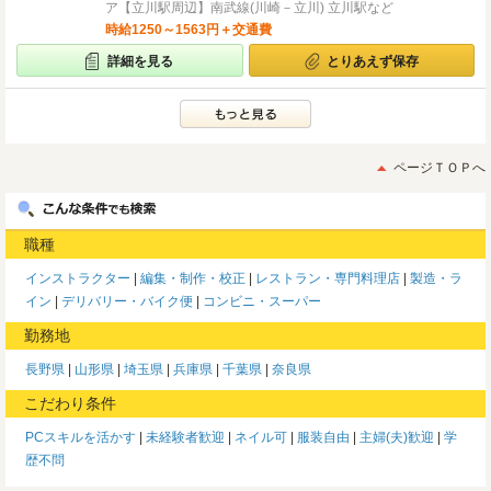
ア【立川駅周辺】南武線(川崎－立川) 立川駅など
時給1250～1563円＋交通費
詳細を見る
とりあえず保存
ページＴＯＰへ
職種
インストラクター
編集・制作・校正
レストラン・専門料理店
製造・ラ
イン
デリバリー・バイク便
コンビニ・スーパー
勤務地
長野県
山形県
埼玉県
兵庫県
千葉県
奈良県
こだわり条件
PCスキルを活かす
未経験者歓迎
ネイル可
服装自由
主婦(夫)歓迎
学
歴不問