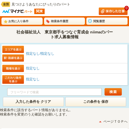
見つけようあなたにぴったりのパート
0
関東
お気に入り条件
検索条件履歴
閲覧履歴
社会福祉法人 東京都手をつなぐ育成会 niimaのパー
ト求人募集情報
指定なし/指定なし
指定なし
指定なし
入力した条件を クリア
この条件を 保存
検索条件に該当するパート情報がありません。
検索条件を変更のうえ確認をお願いします。
ページＴＯＰへ