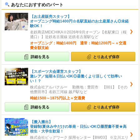
あなたにおすすめのパート
【お土産販売スタッフ】
オープニング時給1400円☆名駅直結のお土産屋さん◎未経
験OK！
名鉄商店MEICHIKA※2026年9月オープン【名駅東口（桜
通口）】近鉄名古屋線 近鉄名古屋駅など
オープニング：時給1400円 通常：時給1200円～＋交通
費全額支給
詳細を見る
とりあえず保存
【スポーツ大会運営スタッフ】
激レア／短期＆日払いOK◎昼働くより涼しくて効率い
い！？
株式会社アルバクルー 勤務地：豊田市 【001】【その
他豊田市】名鉄三河線 越戸駅など
時給1500～1875円以上＋交通費
詳細を見る
とりあえず保存
【搬入搬出】
登録制/夏休み中だけの単発・日払いOK◎履歴書不要★高
校生・大学生歓迎！
株式会社ビッグワーク 採用センター【BW03】 ※立川エリ