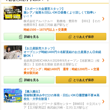
【スポーツ大会運営スタッフ】
激レア／短期＆日払いOK◎昼働くより涼しくて効率い
い！？
株式会社アルバクルー 勤務地：豊田市 【001】【その
他豊田市】名鉄三河線 越戸駅など
時給1500～1875円以上＋交通費
詳細を見る
とりあえず保存
【お土産販売スタッフ】
オープニング時給1400円☆名駅直結のお土産屋さん◎未経
験OK！
名鉄商店MEICHIKA※2026年9月オープン【名駅東口（桜
通口）】近鉄名古屋線 近鉄名古屋駅など
オープニング：時給1400円 通常：時給1200円～＋交通
費全額支給
詳細を見る
とりあえず保存
【搬入搬出】
登録制/夏休み中だけの単発・日払いOK◎履歴書不要★高
校生・大学生歓迎！
株式会社ビッグワーク 採用センター【BW03】 ※立川エリ
ア【立川駅周辺】南武線(川崎－立川) 立川駅など