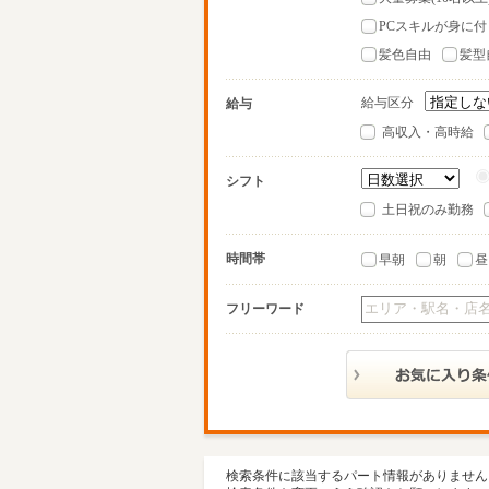
PCスキルが身に付
髪色自由
髪型
給与区分
給与
高収入・高時給
シフト
土日祝のみ勤務
時間帯
早朝
朝
昼
フリーワード
検索条件に該当するパート情報がありません