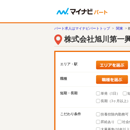
パート求人はマイナビパートトップ
>
関東
>
株式会社旭川第一
エリア・駅
職種
短期・長期
単発（1日）
長期（3ヶ月以上
こだわり条件
扶養控除内勤務可
昇給あり
社会
大量募集(10名以上