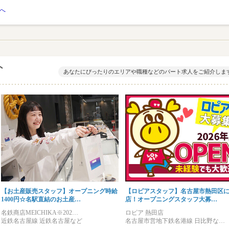
へ
ト
あなたにぴったりのエリアや職種などのパート求人をご紹介しま
【お土産販売スタッフ】オープニング時給
【ロピアスタッフ】名古屋市熱田区
1400円☆名駅直結のお土産…
店！オープニングスタッフ大募…
名鉄商店MEICHIKA※202…
ロピア 熱田店
近鉄名古屋線 近鉄名古屋など
名古屋市営地下鉄名港線 日比野な…