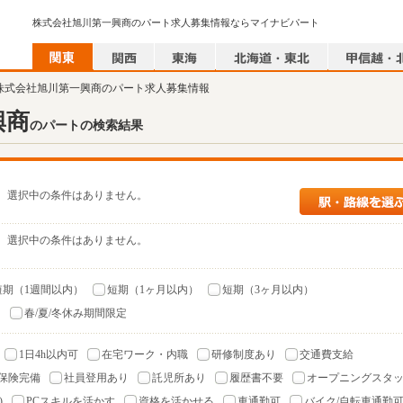
株式会社旭川第一興商のパート求人募集情報ならマイナビパート
 株式会社旭川第一興商のパート求人募集情報
興商
のパートの検索結果
選択中の条件はありません。
選択中の条件はありません。
短期（1週間以内）
短期（1ヶ月以内）
短期（3ヶ月以内）
）
春/夏/冬休み期間限定
1日4h以内可
在宅ワーク・内職
研修制度あり
交通費支給
保険完備
社員登用あり
託児所あり
履歴書不要
オープニングスタ
)
PCスキルを活かす
資格を活かせる
車通勤可
バイク/自転車通勤