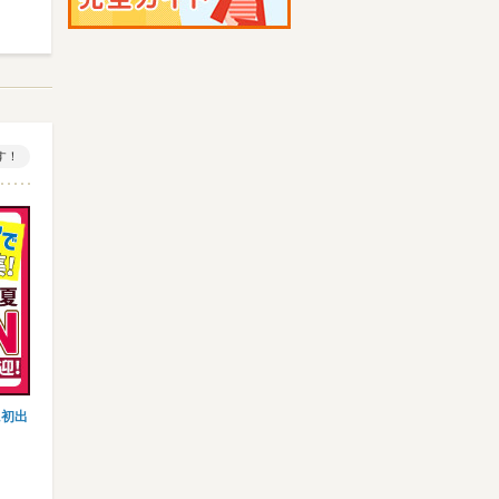
す！
に初出
【搬入搬出】登録制/夏休み中だけの単
【イベントSTAFF】日給1万80
発・日払いOK◎履歴書不要★高…
＆週払い可能！展示…
株式会社ビッグワーク 採用センタ…
株式会社アクロス[新宿エリア]
南武線(川崎－立川) 立川など
山手線 新宿など