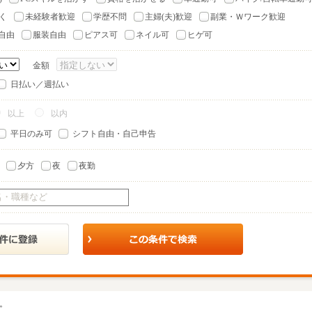
く
未経験者歓迎
学歴不問
主婦(夫)歓迎
副業・Ｗワーク歓迎
自由
服装自由
ピアス可
ネイル可
ヒゲ可
金額
日払い／週払い
以上
以内
平日のみ可
シフト自由・自己申告
夕方
夜
夜勤
。