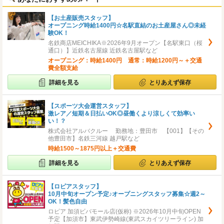
【お土産販売スタッフ】
オープニング時給1400円☆名駅直結のお土産屋さん◎未経
験OK！
名鉄商店MEICHIKA※2026年9月オープン【名駅東口（桜
通口）】近鉄名古屋線 近鉄名古屋駅など
オープニング：時給1400円 通常：時給1200円～＋交通
費全額支給
詳細を見る
とりあえず保存
【スポーツ大会運営スタッフ】
激レア／短期＆日払いOK◎昼働くより涼しくて効率い
い！？
株式会社アルバクルー 勤務地：豊田市 【001】【その
他豊田市】名鉄三河線 越戸駅など
時給1500～1875円以上＋交通費
詳細を見る
とりあえず保存
【ロピアスタッフ】
10月中旬オープン予定♪オープニングスタッフ募集☆週2～
OK！髪色自由
ロピア 加須ビバモール店(仮称) ※2026年10月中旬OPEN
予定【加須市】東武伊勢崎線(東武スカイツリーライン) 加