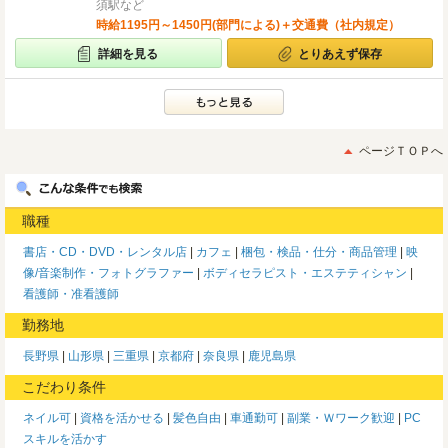
須駅など
時給1195円～1450円(部門による)＋交通費（社内規定）
詳細を見る
とりあえず保存
ページＴＯＰへ
職種
書店・CD・DVD・レンタル店
カフェ
梱包・検品・仕分・商品管理
映
像/音楽制作・フォトグラファー
ボディセラピスト・エステティシャン
看護師・准看護師
勤務地
長野県
山形県
三重県
京都府
奈良県
鹿児島県
こだわり条件
ネイル可
資格を活かせる
髪色自由
車通勤可
副業・Ｗワーク歓迎
PC
スキルを活かす