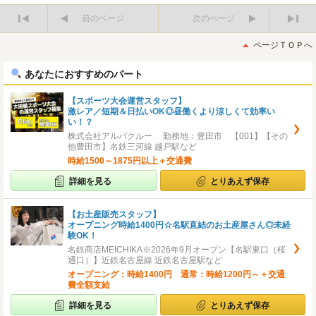
前のページ
次のページ
最
最
初
後
ページＴＯＰへ
へ
へ
あなたにおすすめのパート
【スポーツ大会運営スタッフ】
激レア／短期＆日払いOK◎昼働くより涼しくて効率い
い！？
株式会社アルバクルー 勤務地：豊田市 【001】【その
他豊田市】名鉄三河線 越戸駅など
時給1500～1875円以上＋交通費
詳細を見る
とりあえず保存
【お土産販売スタッフ】
オープニング時給1400円☆名駅直結のお土産屋さん◎未経
験OK！
名鉄商店MEICHIKA※2026年9月オープン【名駅東口（桜
通口）】近鉄名古屋線 近鉄名古屋駅など
オープニング：時給1400円 通常：時給1200円～＋交通
費全額支給
詳細を見る
とりあえず保存