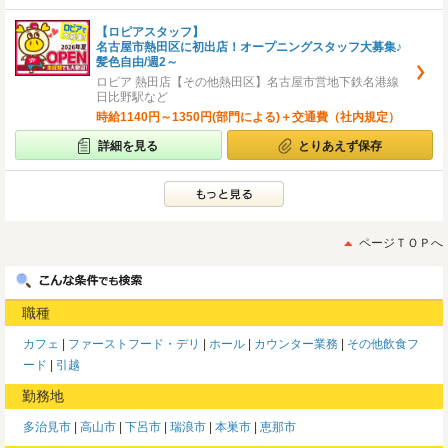
【ロピアスタッフ】
名古屋市熱田区に初出店！オープニングスタッフ大募集♪
髪色自由/週2～
ロピア 熱田店【その他熱田区】名古屋市営地下鉄名港線
日比野駅など
時給1140円～1350円(部門による)＋交通費（社内規定）
詳細を見る
とりあえず保存
ページＴＯＰへ
職種
カフェ
ファーストフード・デリ
ホール
カウンター業務
その他飲食フ
ード
引越
勤務地
多治見市
高山市
下呂市
瑞浪市
本巣市
恵那市