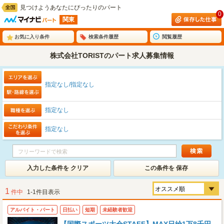
見つけようあなたにぴったりのパート
0
関東
お気に入り条件
検索条件履歴
閲覧履歴
株式会社TORISTのパート求人募集情報
指定なし/指定なし
指定なし
指定なし
入力した条件を クリア
この条件を 保存
1
件中
1-1件目表示
アルバイト・パート
日払い
短期
未経験者歓迎