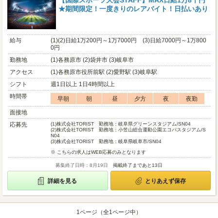
【国際スポーツ大会STAFF】MAX日給1万8千円
★期間限定！一度きりのレアバイト！日払いあり
給与
(1)(2)日給1万200円～1万7000円 (3)日給7000円～1万800
0円
勤務地
(1)各務原市 (2)袋井市 (3)岐阜市
アクセス
(1)各務原市役所前駅 (2)愛野駅 (3)岐阜駅
シフト
週1日以上 1日4時間以上
時間帯
早朝
朝
昼
夕方
夜
夜勤
面接地
応募先
(1)
株式会社TORIST 勤務地：岐阜県グリーンスタジアム/SN04
(2)
株式会社TORIST 勤務地：小笠山総合運動公園エコパスタジアム/S
N04
(3)
株式会社TORIST 勤務地：岐阜県岐阜市/SN04
※ こちらの求人はWEB応募のみとなります
募集終了日時：8月19日
掲載終了まであと13日
詳細を見る
とりあえず保存
1ページ（全1ページ中）