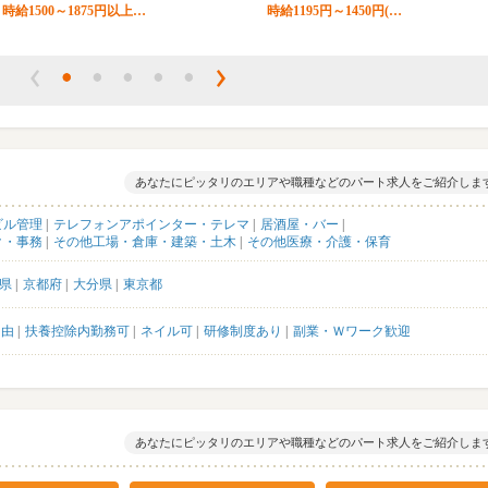
時給1500～1875円以上…
時給1195円～1450円(…
あなたにピッタリのエリアや職種などのパート求人をご紹介しま
ビル管理
テレフォンアポインター・テレマ
居酒屋・バー
ク・事務
その他工場・倉庫・建築・土木
その他医療・介護・保育
県
京都府
大分県
東京都
自由
扶養控除内勤務可
ネイル可
研修制度あり
副業・Ｗワーク歓迎
あなたにピッタリのエリアや職種などのパート求人をご紹介しま