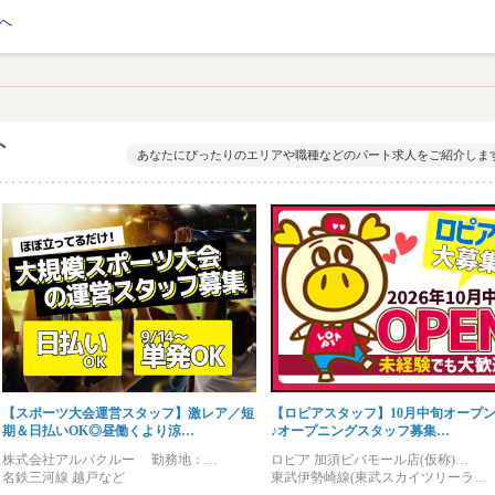
へ
ト
あなたにぴったりのエリアや職種などのパート求人をご紹介しま
【スポーツ大会運営スタッフ】激レア／短
【ロピアスタッフ】10月中旬オープ
期＆日払いOK◎昼働くより涼…
♪オープニングスタッフ募集…
株式会社アルバクルー 勤務地：…
ロピア 加須ビバモール店(仮称)…
名鉄三河線 越戸など
東武伊勢崎線(東武スカイツリーラ…