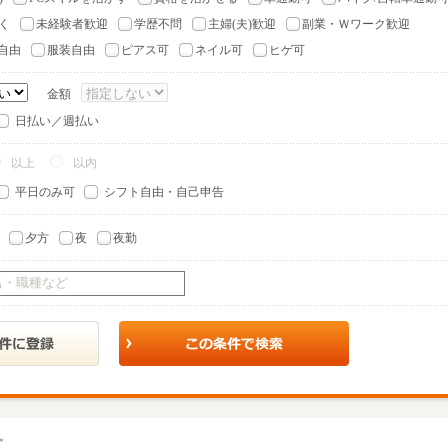
く
未経験者歓迎
学歴不問
主婦(夫)歓迎
副業・Ｗワーク歓迎
自由
服装自由
ピアス可
ネイル可
ヒゲ可
金額
日払い／週払い
以上
以内
平日のみ可
シフト自由・自己申告
夕方
夜
夜勤
。