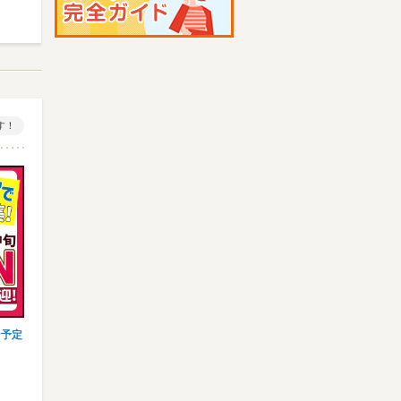
す！
ン予定
【ラベル貼り・袋詰】＼夏休みの単発・短
【搬入搬出】登録制/夏休み中
期OK／簡単×シンプル作業★…
発・日払いOK◎履歴書不要★
山崎製パン株式会社 安城工場｜0…
株式会社ビッグワーク 採用セ
東海道新幹線 三河安城など
南武線(川崎－立川) 立川など