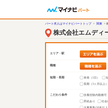
パート求人はマイナビパートトップ
>
関東
>
株式会社エムディ
エリア・駅
職種
短期・長期
単発（1日）
長期（3ヶ月以上
こだわり条件
扶養控除内勤務可
昇給あり
社会
大量募集(10名以上