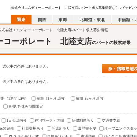
株式会社エムディーコーポレート 北陸支店のパート求人募集情報ならマイナビパ
 株式会社エムディーコーポレート 北陸支店のパート求人募集情報
ーコーポレート 北陸支店
のパートの検索結果
選択中の条件はありません。
選択中の条件はありません。
短期（1週間以内）
短期（1ヶ月以内）
短期（3ヶ月以内）
）
春/夏/冬休み期間限定
1日4h以内可
在宅ワーク・内職
研修制度あり
交通費支給
保険完備
社員登用あり
託児所あり
履歴書不要
オープニングスタ
)
PCスキルを活かす
資格を活かせる
車通勤可
バイク/自転車通勤