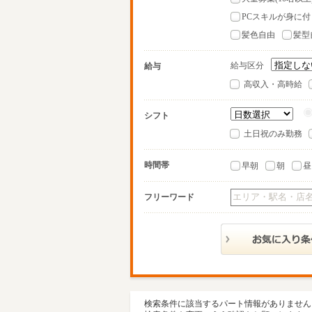
PCスキルが身に付
髪色自由
髪型
給与区分
給与
高収入・高時給
シフト
土日祝のみ勤務
時間帯
早朝
朝
昼
フリーワード
検索条件に該当するパート情報がありません