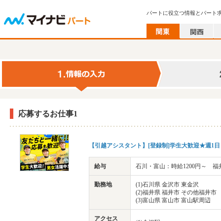
パートに役立つ情報とパート
応募するお仕事1
【引越アシスタント】[登録制]学生大歓迎★週1日
給与
石川・富山：時給1200円～ 福井
勤務地
(1)石川県 金沢市 東金沢
(2)福井県 福井市 その他福井市
(3)富山県 富山市 富山駅周辺
アクセス