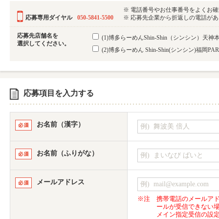
※ 電話番号やお仕事番号をよくお
応募専用ダイヤル
050-5841-5500
※ 応募先企業から折返しの電話がある可
応募先店舗名を
(1)博多らーめんShin-Shin（シンシン）天神本
選択してください。
(2)博多らーめん Shin-Shin(シンシン)福岡PA
応募項目を入力する
お名前（漢字）
お名前（ふりがな）
メールアドレス
※注
携帯電話のメールア
ールが受信できない
メイン指定受信の設