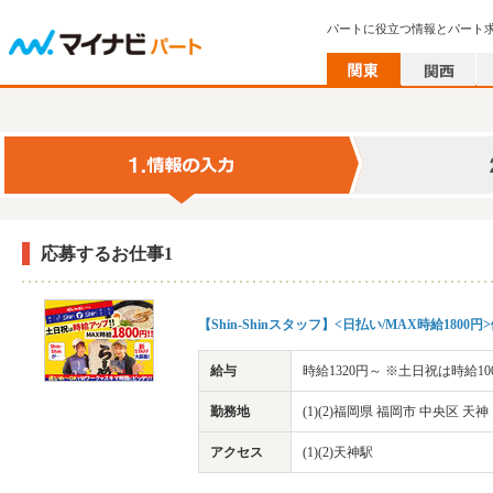
パートに役立つ情報とパート
応募するお仕事1
【Shin-Shinスタッフ】<日払い/MAX時給18
給与
時給1320円～ ※土日祝は時給100
勤務地
(1)(2)福岡県 福岡市 中央区 
アクセス
(1)(2)天神駅