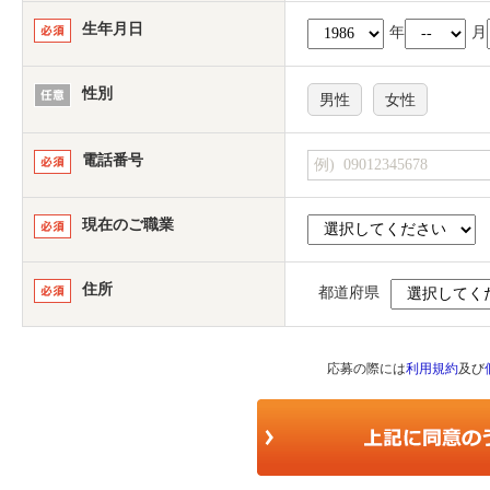
生年月日
年
月
性別
男性
女性
電話番号
現在のご職業
住所
都道府県
応募の際には
利用規約
及び