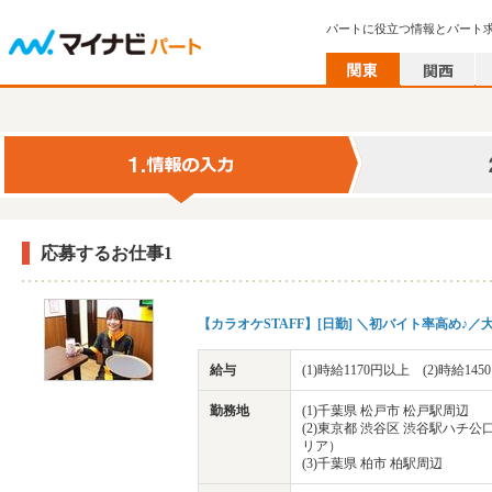
パートに役立つ情報とパート
応募するお仕事1
【カラオケSTAFF】[日勤] ＼初バイト率高め♪／
給与
(1)時給1170円以上 (2)時給14
勤務地
(1)千葉県 松戸市 松戸駅周辺
(2)東京都 渋谷区 渋谷駅ハチ
リア）
(3)千葉県 柏市 柏駅周辺