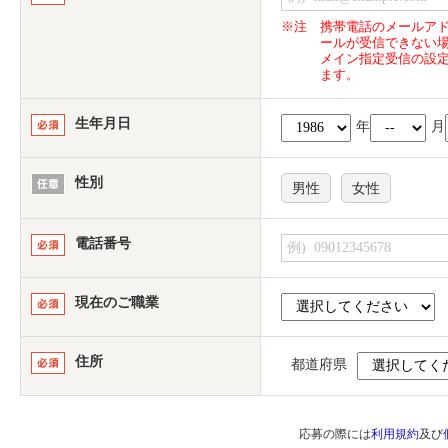
※注
携帯電話のメールア
ールが受信できない
メイン指定受信の設
ます。
生年月日
年
月
性別
男性
女性
電話番号
現在のご職業
住所
都道府県
応募の際には
利用規約
及び