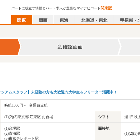
関東版
パートに役立つ情報とパート求人が豊富なマイナビパート
ージアムスタッフ】未経験の方も大歓迎☆大学生＆フリーター活躍中！
時給1350円～+交通費支給
(1)(2)(3)東京都 江東区 お台場
シフト
週1日以上
(1)台場駅
面接地
(2)青海駅
(1)(2)
(3)東京テレポート駅