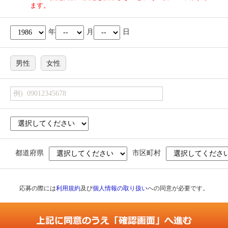
ます。
年
月
日
男性
女性
都道府県
市区町村
応募の際には
利用規約
及び
個人情報の取り扱い
への同意が必要です。