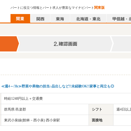
関東版
パートに役立つ情報とパート求人が豊富なマイナビパート
】≪週4～/3h≫野菜や果物の担当♪品出しなど!!未経験OK!!家事と両立も◎
時給1248円以上＋交通費
群馬県 邑楽郡
シフト
週4日以上
東武小泉線(館林－西小泉) 西小泉駅
面接地