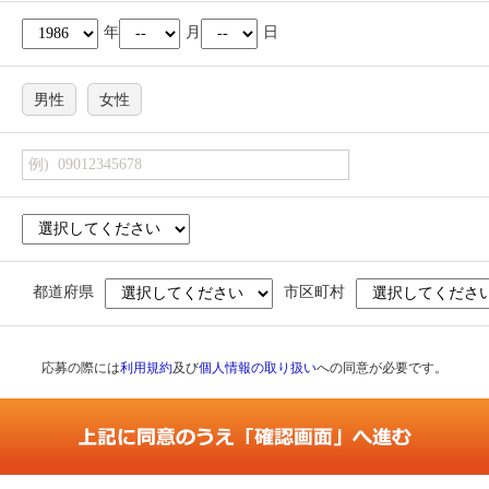
年
月
日
男性
女性
都道府県
市区町村
応募の際には
利用規約
及び
個人情報の取り扱い
への同意が必要です。