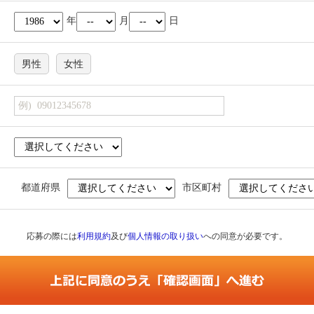
年
月
日
男性
女性
都道府県
市区町村
応募の際には
利用規約
及び
個人情報の取り扱い
への同意が必要です。