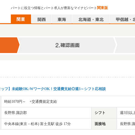
関東版
パートに役立つ情報とパート求人が豊富なマイナビパート
ッフ】未経験OK♪WワークOK！交通費支給◎週3～シフト応相談
時給1070円～ +交通費規定支給
長野県 諏訪郡
シフト
週3日以上
中央本線(東京－松本) 富士見駅 徒歩 17分
面接地
長野県 