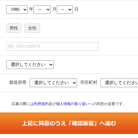
年
月
日
男性
女性
都道府県
市区町村
応募の際には
利用規約
及び
個人情報の取り扱い
への同意が必要です。