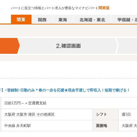
関東版
パートに役立つ情報とパート求人が豊富なマイナビパート
FF】<登録制>日勤のみ＊春の一歩を応援★現金手渡しで即収入！短期で稼げる！
日給1万円～＋交通費支給
大阪府 大阪市 港区 その他港区
シフト
週5日
中央線 弁天町駅
面接地
大阪府 