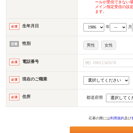
ールが受信できない
メイン指定受信の設
ます。
生年月日
年
月
性別
男性
女性
電話番号
現在のご職業
住所
都道府県
応募の際には
利用規約
及び