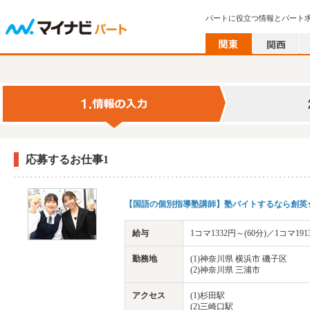
パートに役立つ情報とパート
応募するお仕事1
【国語の個別指導塾講師】塾バイトするなら創英★
給与
1コマ1332円～(60分)／1コマ1
勤務地
(1)神奈川県 横浜市 磯子区
(2)神奈川県 三浦市
アクセス
(1)杉田駅
(2)三崎口駅