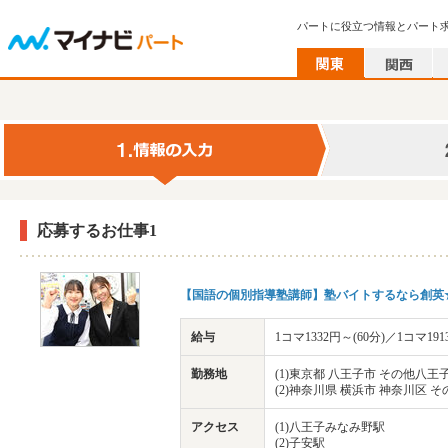
パートに役立つ情報とパート
応募するお仕事1
【国語の個別指導塾講師】塾バイトするなら創英★
給与
1コマ1332円～(60分)／1コマ1
勤務地
(1)東京都 八王子市 その他八王
(2)神奈川県 横浜市 神奈川区 
アクセス
(1)八王子みなみ野駅
(2)子安駅