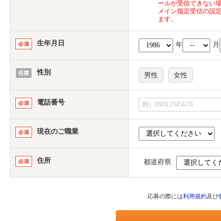
ールが受信できない
メイン指定受信の設
ます。
生年月日
年
月
性別
男性
女性
電話番号
現在のご職業
住所
都道府県
応募の際には
利用規約
及び