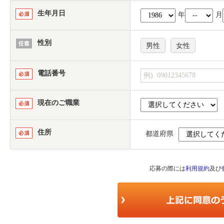
生年月日
年
月
性別
男性
女性
電話番号
現在のご職業
住所
都道府県
応募の際には
利用規約
及び