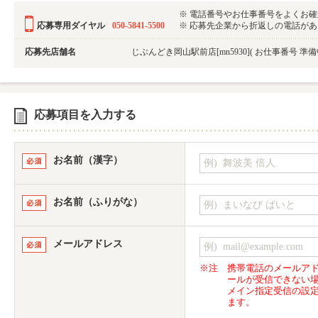
※ 電話番号やお仕事番号をよくお
応募専用ダイヤル
050-5841-5500
※ 応募先企業から折返しの電話がある可
応募先店舗名
じぶんどき岡山駅前店[mn5930]
( お仕事番号 準
応募項目を入力する
お名前（漢字）
お名前（ふりがな）
メールアドレス
※注
携帯電話のメールア
ールが受信できない
メイン指定受信の設
ます。