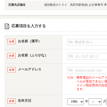
応募先店舗名
個別教室のトライ 高田市駅前校
( お仕事番号
応募項目を入力する
お名前（漢字）
お名前（ふりがな）
メールアドレス
※注
携帯電話のメールア
ールが受信できない
メイン指定受信の設
ます。
生年月日
年
月