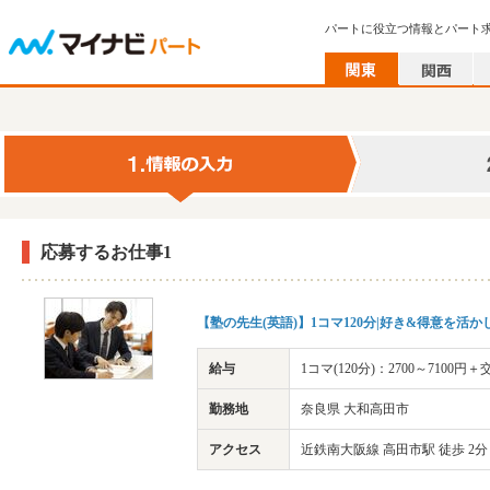
パートに役立つ情報とパート
応募するお仕事1
【塾の先生(英語)】1コマ120分|好き&得意を活
給与
1コマ(120分)：2700～7100円
勤務地
奈良県 大和高田市
アクセス
近鉄南大阪線 高田市駅 徒歩 2分