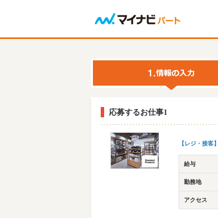
応募するお仕事1
【レジ・接客】
給与
勤務地
アクセス