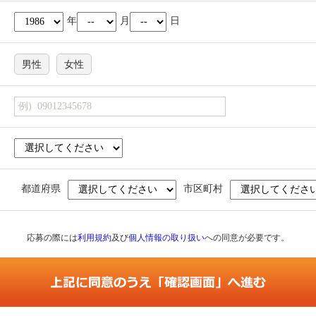
年
月
日
男性
女性
都道府県
市区町村
応募の際には
利用規約
及び
個人情報の取り扱い
への同意が必要です。