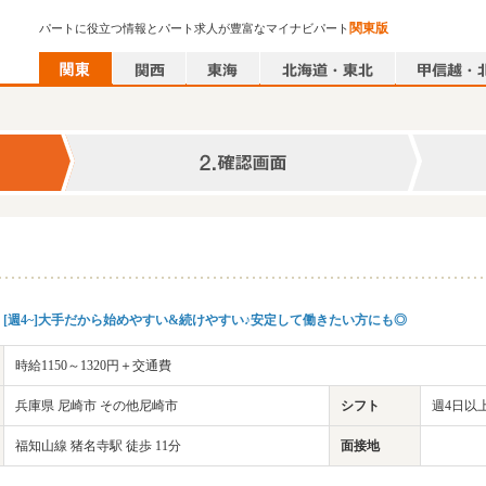
関東版
パートに役立つ情報とパート求人が豊富なマイナビパート
[週4~]大手だから始めやすい&続けやすい♪安定して働きたい方にも◎
時給1150～1320円＋交通費
兵庫県 尼崎市 その他尼崎市
シフト
週4日以上
福知山線 猪名寺駅 徒歩 11分
面接地