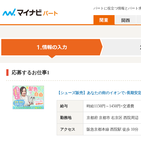
パートに役立つ情報とパート
応募するお仕事1
【シューズ販売】あなたの街のイオンで♪長期安定
給与
時給1150円～1450円+交通費
勤務地
京都府 京都市 右京区 西院周辺
アクセス
阪急京都本線 西院駅 徒歩 10分