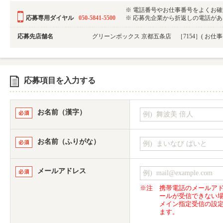
※ 電話番号やお仕事番号をよくお
応募専用ダイヤル
050-5841-5500
※ 応募先企業から折返しの電話がある可
応募先店舗名
グリーンボックス 京都五条店 ［7154］
( お仕
応募項目を入力する
お名前（漢字）
お名前（ふりがな）
メールアドレス
※注
携帯電話のメールア
ールが受信できない
メイン指定受信の設
ます。