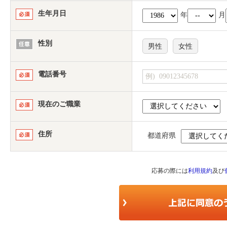
生年月日
年
月
性別
男性
女性
電話番号
現在のご職業
住所
都道府県
応募の際には
利用規約
及び