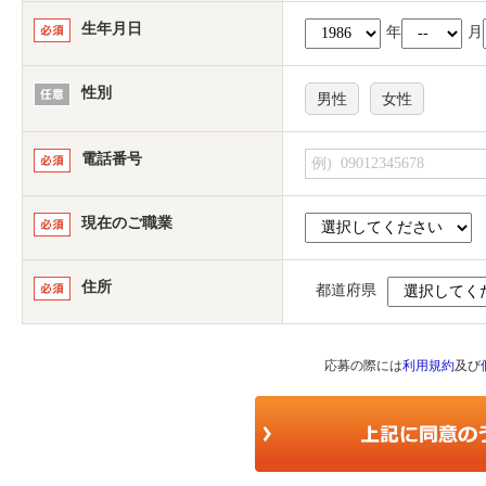
生年月日
年
月
性別
男性
女性
電話番号
現在のご職業
住所
都道府県
応募の際には
利用規約
及び