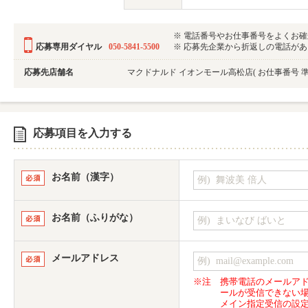
※ 電話番号やお仕事番号をよくお
応募専用ダイヤル
050-5841-5500
※ 応募先企業から折返しの電話がある可
応募先店舗名
マクドナルド イオンモール高松店
( お仕事番号
応募項目を入力する
お名前（漢字）
お名前（ふりがな）
メールアドレス
※注
携帯電話のメールア
ールが受信できない
メイン指定受信の設