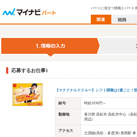
パートに役立つ情報とパート
応募するお仕事1
【マクドナルドクルー】シフト調整は1週ごと！部
給与
時給1036円～
勤務地
香川県 高松市 高松市中心（高
周辺）
アクセス
土讃線(高松－多度津) 香西駅 車 