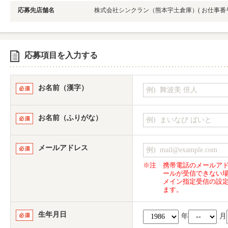
応募先店舗名
株式会社シンクラン（熊本宇土倉庫）
( お仕事
応募項目を入力する
お名前（漢字）
お名前（ふりがな）
メールアドレス
※注
携帯電話のメールア
ールが受信できない
メイン指定受信の設
ます。
生年月日
年
月