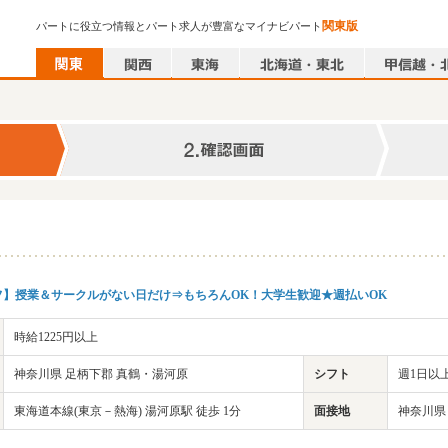
関東版
パートに役立つ情報とパート求人が豊富なマイナビパート
フ】授業＆サークルがない日だけ⇒もちろんOK！大学生歓迎★週払いOK
時給1225円以上
神奈川県 足柄下郡 真鶴・湯河原
シフト
週1日以上
東海道本線(東京－熱海) 湯河原駅 徒歩 1分
面接地
神奈川県