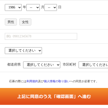
年
月
日
男性
女性
都道府県
市区町村
応募の際には
利用規約
及び
個人情報の取り扱い
への同意が必要です。