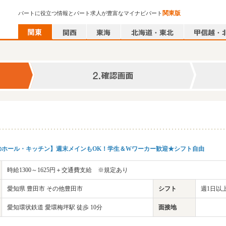
関東版
パートに役立つ情報とパート求人が豊富なマイナビパート
のホール・キッチン】週末メインもOK！学生＆Wワーカー歓迎★シフト自由
時給1300～1625円＋交通費支給 ※規定あり
愛知県 豊田市 その他豊田市
シフト
週1日以上
愛知環状鉄道 愛環梅坪駅 徒歩 10分
面接地