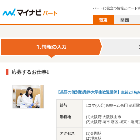
パートに役立つ情報とパート
応募するお仕事1
【英語の個別塾講師/大学生歓迎講師】生徒とHigh
給与
1コマ(80分)1600～2346円 ※
勤務地
(1)大阪府 大阪狭山市
(2)大阪府 堺市 堺区 堺東・堺周
アクセス
(1)金剛駅
(2)堺東駅