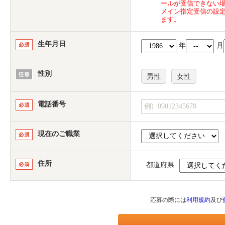
ールが受信できない
メイン指定受信の設
ます。
生年月日
年
月
性別
男性
女性
電話番号
現在のご職業
住所
都道府県
応募の際には
利用規約
及び