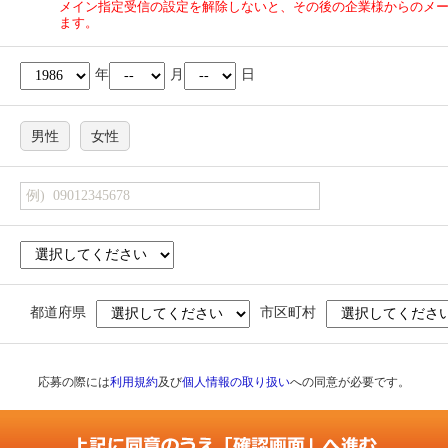
メイン指定受信の設定を解除しないと、その後の企業様からのメ
ます。
年
月
日
男性
女性
都道府県
市区町村
応募の際には
利用規約
及び
個人情報の取り扱い
への同意が必要です。