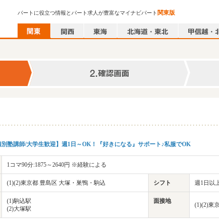
関東版
パートに役立つ情報とパート求人が豊富なマイナビパート
別塾講師/大学生歓迎】週1日～OK！『好きになる』サポート♪私服でOK
1コマ90分:1875～2640円 ※経験による
(1)(2)東京都 豊島区 大塚・巣鴨・駒込
シフト
週1日以上
(1)駒込駅
面接地
(1)(2
(2)大塚駅