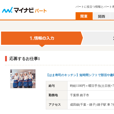
パートに役立つ情報とパート
応募するお仕事1
【はま寿司のキッチン】短時間シフトで部活や趣
給与
時給1180円＋曜日手当(土日祝+7
勤務地
千葉県 銚子市
アクセス
成田線(千葉－銚子) 銚子駅 車 7