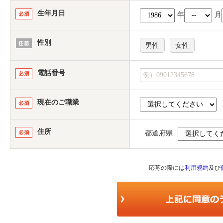
生年月日
年
月
性別
男性
女性
電話番号
現在のご職業
住所
都道府県
応募の際には
利用規約
及び