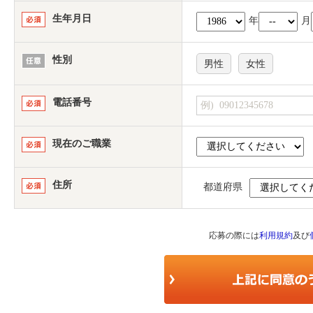
生年月日
年
月
性別
男性
女性
電話番号
現在のご職業
住所
都道府県
応募の際には
利用規約
及び