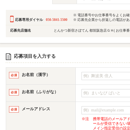
※ 電話番号やお仕事番号をよくお
応募専用ダイヤル
050-5841-5500
※ 応募先企業から折返しの電話がある可
応募先店舗名
とんかつ新宿さぼてん 都筑阪急店ＧＨ
( お仕事
応募項目を入力する
お名前（漢字）
お名前（ふりがな）
メールアドレス
※注
携帯電話のメールア
ールが受信できない
メイン指定受信の設