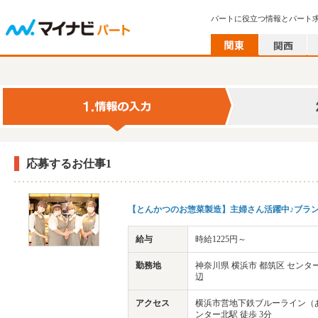
パートに役立つ情報とパート
応募するお仕事1
【とんかつのお惣菜製造】主婦さん活躍中♪ブラ
給与
時給1225円～
勤務地
神奈川県 横浜市 都筑区 セン
辺
アクセス
横浜市営地下鉄ブルーライン（
ンター北駅 徒歩 3分