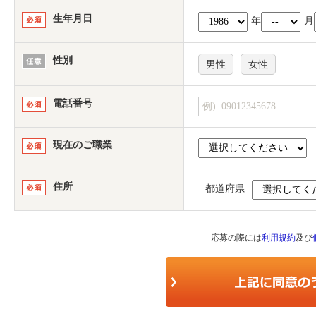
生年月日
年
月
性別
男性
女性
電話番号
現在のご職業
住所
都道府県
応募の際には
利用規約
及び