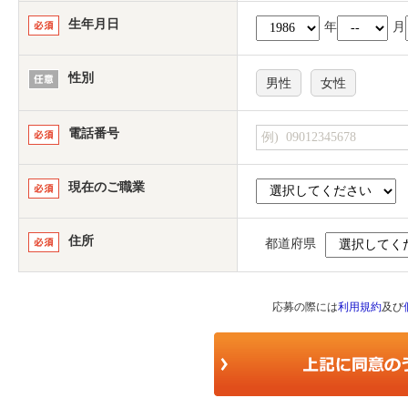
生年月日
年
月
性別
男性
女性
電話番号
現在のご職業
住所
都道府県
応募の際には
利用規約
及び