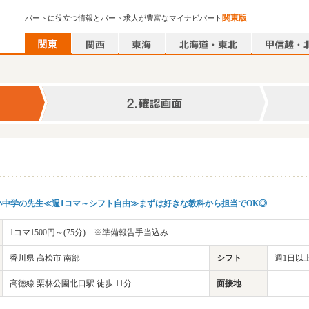
関東版
パートに役立つ情報とパート求人が豊富なマイナビパート
小中学の先生≪週1コマ～シフト自由≫まずは好きな教科から担当でOK◎
1コマ1500円～(75分) ※準備報告手当込み
香川県 高松市 南部
シフト
週1日以上
高徳線 栗林公園北口駅 徒歩 11分
面接地