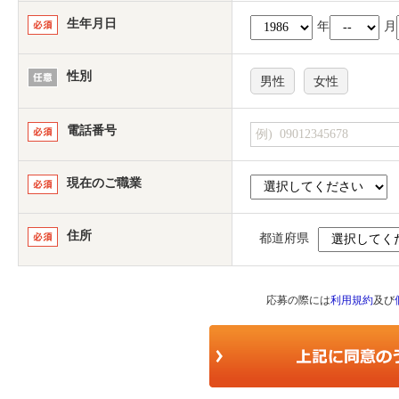
生年月日
年
月
性別
男性
女性
電話番号
現在のご職業
住所
都道府県
応募の際には
利用規約
及び