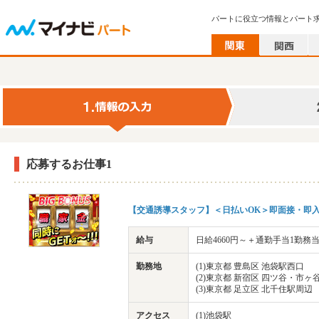
パートに役立つ情報とパート
応募するお仕事1
【交通誘導スタッフ】＜日払いOK＞即面接・即入
給与
日給4660円～＋通勤手当1勤務当
勤務地
(1)東京都 豊島区 池袋駅西口
(2)東京都 新宿区 四ツ谷・市ヶ
(3)東京都 足立区 北千住駅周辺
アクセス
(1)池袋駅