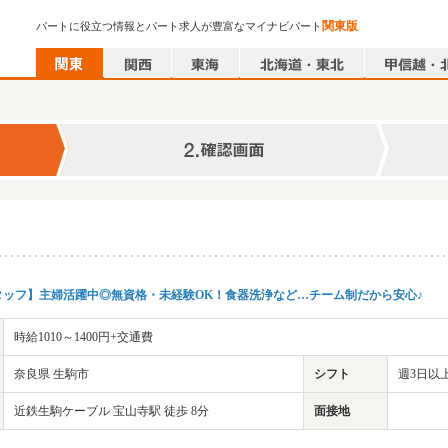
関東版
パートに役立つ情報とパート求人が豊富なマイナビパート
タッフ】主婦活躍中◎無資格・未経験OK！食器洗浄など…チーム制だから安心♪
時給1010～1400円+交通費
奈良県 生駒市
シフト
週3日以
近鉄生駒ケーブル 宝山寺駅 徒歩 8分
面接地