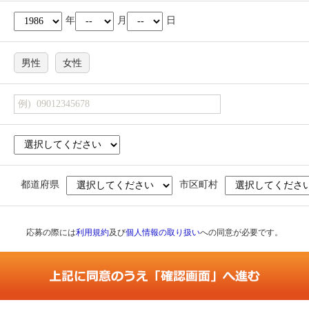
年
月
日
男性
女性
都道府県
市区町村
応募の際には
利用規約
及び
個人情報の取り扱い
への同意が必要です。