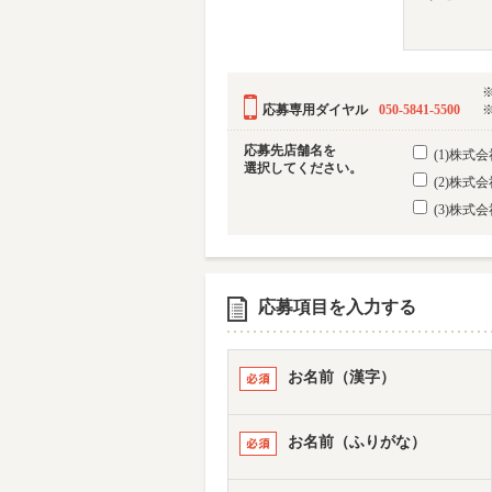
応募専用ダイヤル
050-5841-5500
応募先店舗名を
(1)株
選択してください。
(2)株
(3)株
応募項目を入力する
お名前（漢字）
お名前（ふりがな）