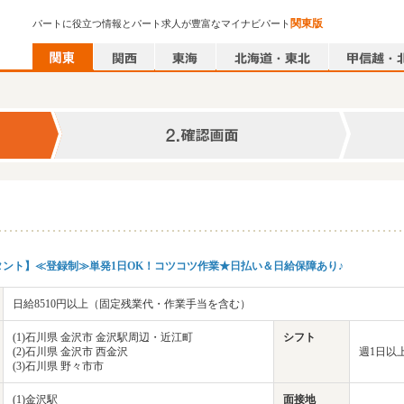
関東版
パートに役立つ情報とパート求人が豊富なマイナビパート
ント】≪登録制≫単発1日OK！コツコツ作業★日払い＆日給保障あり♪
日給8510円以上（固定残業代・作業手当を含む）
(1)石川県 金沢市 金沢駅周辺・近江町
シフト
(2)石川県 金沢市 西金沢
週1日以
(3)石川県 野々市市
(1)金沢駅
面接地