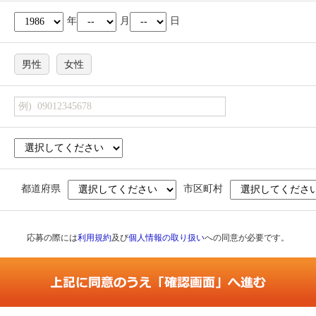
年
月
日
男性
女性
都道府県
市区町村
応募の際には
利用規約
及び
個人情報の取り扱い
への同意が必要です。