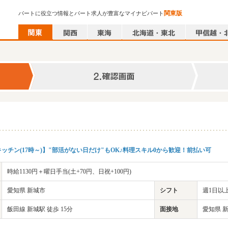
関東版
パートに役立つ情報とパート求人が豊富なマイナビパート
ッチン(17時～)】"部活がない日だけ"もOK♪料理スキル0から歓迎！前払い可
時給1130円＋曜日手当(土+70円、日祝+100円)
愛知県 新城市
シフト
週1日以上
飯田線 新城駅 徒歩 15分
面接地
愛知県 