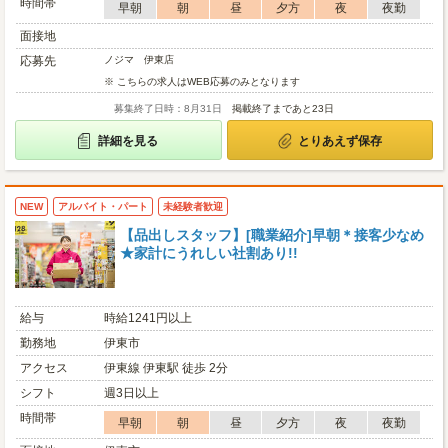
時間帯
早朝
朝
昼
夕方
夜
夜勤
面接地
応募先
ノジマ 伊東店
※ こちらの求人はWEB応募のみとなります
募集終了日時：8月31日
掲載終了まであと23日
詳細を見る
とりあえず保存
NEW
アルバイト・パート
未経験者歓迎
【品出しスタッフ】[職業紹介]早朝＊接客少なめ
★家計にうれしい社割あり!!
給与
時給1241円以上
勤務地
伊東市
アクセス
伊東線 伊東駅 徒歩 2分
シフト
週3日以上
時間帯
早朝
朝
昼
夕方
夜
夜勤