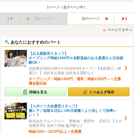
1ページ（全3ページ中）
前のページ
次のページ
最
最
初
後
ページＴＯＰへ
へ
へ
あなたにおすすめのパート
【お土産販売スタッフ】
オープニング時給1400円☆名駅直結のお土産屋さん◎未経
験OK！
名鉄商店MEICHIKA※2026年9月オープン【名駅東口（桜
通口）】近鉄名古屋線 近鉄名古屋駅など
オープニング：時給1400円 通常：時給1200円～＋交通
費全額支給
詳細を見る
とりあえず保存
【スポーツ大会運営スタッフ】
激レア／短期＆日払いOK◎昼働くより涼しくて効率い
い！？
株式会社アルバクルー 勤務地：豊田市 【001】【その
他豊田市】名鉄三河線 越戸駅など
時給1500～1875円以上＋交通費