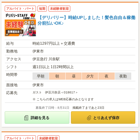
アルバイト・パート
短期
未経験者歓迎
【デリバリー】時給UPしました！髪色自由＆稼働
分前払いOK♪
給与
時給1297円以上＋交通費
勤務地
伊東市
アクセス
伊豆急行 川奈駅
シフト
週1日以上 1日2時間以上
時間帯
早朝
朝
昼
夕方
夜
夜勤
面接地
伊東市
応募先
ガスト 伊豆川奈店＜018617＞
※ こちらの求人はWEB応募のみとなります
募集終了日時：8月31日
掲載終了まであと23日
詳細を見る
とりあえず保存
アルバイト・パート
未経験者歓迎