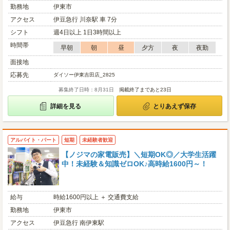
勤務地
伊東市
アクセス
伊豆急行 川奈駅 車 7分
シフト
週4日以上 1日3時間以上
時間帯
早朝
朝
昼
夕方
夜
夜勤
面接地
応募先
ダイソー伊東吉田店_2825
募集終了日時：8月31日
掲載終了まであと23日
詳細を見る
とりあえず保存
アルバイト・パート
短期
未経験者歓迎
【ノジマの家電販売】＼短期OK◎／大学生活躍
中！未経験＆知識ゼロOK♪高時給1600円～！
給与
時給1600円以上 ＋ 交通費支給
勤務地
伊東市
アクセス
伊豆急行 南伊東駅