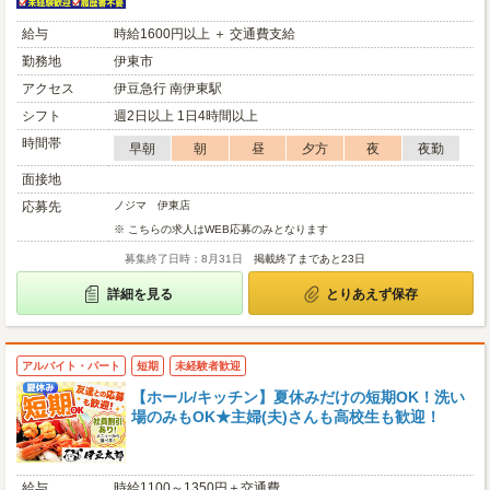
給与
時給1600円以上 ＋ 交通費支給
勤務地
伊東市
アクセス
伊豆急行 南伊東駅
シフト
週2日以上 1日4時間以上
時間帯
早朝
朝
昼
夕方
夜
夜勤
面接地
応募先
ノジマ 伊東店
※ こちらの求人はWEB応募のみとなります
募集終了日時：8月31日
掲載終了まであと23日
詳細を見る
とりあえず保存
アルバイト・パート
短期
未経験者歓迎
【ホール/キッチン】夏休みだけの短期OK！洗い
場のみもOK★主婦(夫)さんも高校生も歓迎！
給与
時給1100～1350円＋交通費