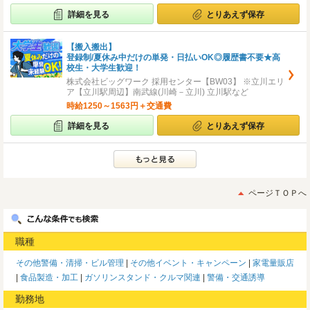
詳細を見る
とりあえず保存
【搬入搬出】
登録制/夏休み中だけの単発・日払いOK◎履歴書不要★高
校生・大学生歓迎！
株式会社ビッグワーク 採用センター【BW03】 ※立川エリ
ア【立川駅周辺】南武線(川崎－立川) 立川駅など
時給1250～1563円＋交通費
詳細を見る
とりあえず保存
ページＴＯＰへ
職種
その他警備・清掃・ビル管理
その他イベント・キャンペーン
家電量販店
食品製造・加工
ガソリンスタンド・クルマ関連
警備・交通誘導
勤務地