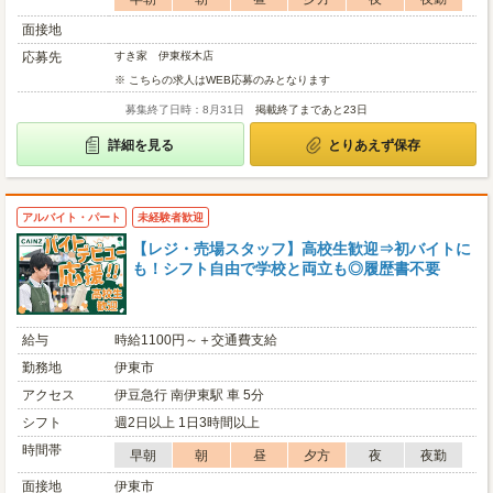
面接地
応募先
すき家 伊東桜木店
※ こちらの求人はWEB応募のみとなります
募集終了日時：8月31日
掲載終了まであと23日
詳細を見る
とりあえず保存
アルバイト・パート
未経験者歓迎
【レジ・売場スタッフ】高校生歓迎⇒初バイトに
も！シフト自由で学校と両立も◎履歴書不要
給与
時給1100円～＋交通費支給
勤務地
伊東市
アクセス
伊豆急行 南伊東駅 車 5分
シフト
週2日以上 1日3時間以上
時間帯
早朝
朝
昼
夕方
夜
夜勤
面接地
伊東市