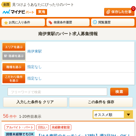
見つけようあなたにぴったりのパート
0
東海
お気に入り条件
検索条件履歴
閲覧履歴
南伊東駅のパート求人募集情報
南伊東駅
指定なし
指定なし
入力した条件を クリア
この条件を 保存
56
件中
1-20件目表示
アルバイト・パート
日払い
未経験者歓迎