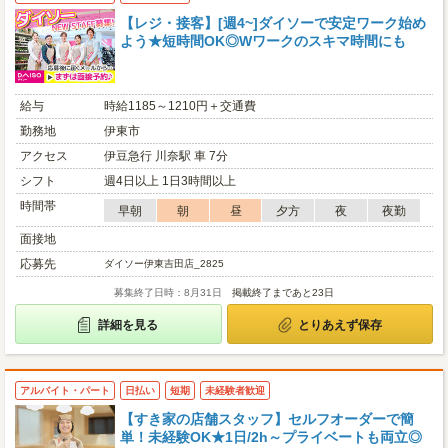
【レジ・接客】[週4~]ダイソーで安定ワーク始め
よう★短時間OK◎Wワークのスキマ時間にも
給与
時給1185～1210円＋交通費
勤務地
伊東市
アクセス
伊豆急行 川奈駅 車 7分
シフト
週4日以上 1日3時間以上
時間帯
早朝
朝
昼
夕方
夜
夜勤
面接地
応募先
ダイソー伊東吉田店_2825
募集終了日時：8月31日
掲載終了まであと23日
詳細を見る
とりあえず保存
アルバイト・パート
日払い
短期
未経験者歓迎
【すき家の店舗スタッフ】セルフオーダーで簡
単！未経験OK★1日/2h～プライベートも両立◎