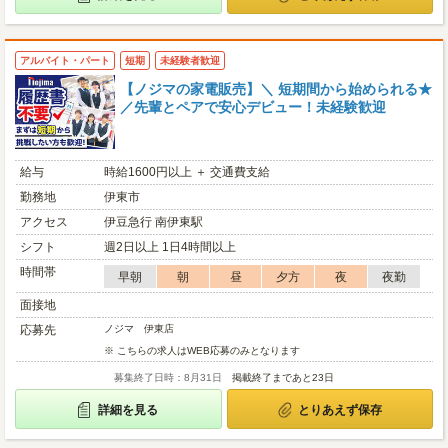
アルバイト・パート
短期
未経験者歓迎
【ノジマの家電販売】＼ 短期間から始められる★
／先輩とペアで安心デビュー！未経験歓迎
給与
時給1600円以上 ＋ 交通費支給
勤務地
伊東市
アクセス
伊豆急行 南伊東駅
シフト
週2日以上 1日4時間以上
時間帯
早朝
朝
昼
夕方
夜
夜勤
面接地
応募先
ノジマ 伊東店
※ こちらの求人はWEB応募のみとなります
募集終了日時：8月31日
掲載終了まであと23日
詳細を見る
とりあえず保存