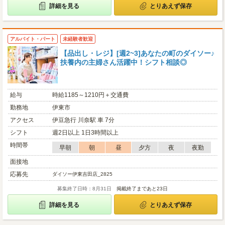
詳細を見る
とりあえず保存
アルバイト・パート
未経験者歓迎
【品出し・レジ】[週2~3]あなたの町のダイソー♪
扶養内の主婦さん活躍中！シフト相談◎
給与
時給1185～1210円＋交通費
勤務地
伊東市
アクセス
伊豆急行 川奈駅 車 7分
シフト
週2日以上 1日3時間以上
時間帯
早朝
朝
昼
夕方
夜
夜勤
面接地
応募先
ダイソー伊東吉田店_2825
募集終了日時：8月31日
掲載終了まであと23日
詳細を見る
とりあえず保存