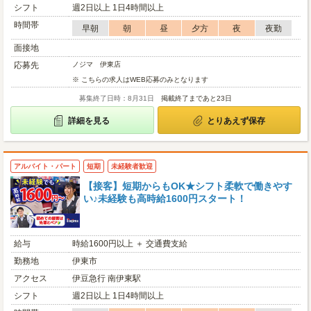
シフト
週2日以上 1日4時間以上
時間帯
早朝
朝
昼
夕方
夜
夜勤
面接地
応募先
ノジマ 伊東店
※ こちらの求人はWEB応募のみとなります
募集終了日時：8月31日
掲載終了まであと23日
詳細を見る
とりあえず保存
アルバイト・パート
短期
未経験者歓迎
【接客】短期からもOK★シフト柔軟で働きやす
い♪未経験も高時給1600円スタート！
給与
時給1600円以上 ＋ 交通費支給
勤務地
伊東市
アクセス
伊豆急行 南伊東駅
シフト
週2日以上 1日4時間以上