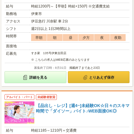
給与
時給1200円～【早朝】時給+150円 ※交通費支給
勤務地
伊東市
アクセス
伊豆急行 川奈駅 車 2分
シフト
週2日以上 1日2時間以上
時間帯
早朝
朝
昼
夕方
夜
夜勤
面接地
応募先
すき家 135号伊東吉田店
※ こちらの求人はWEB応募のみとなります
募集終了日時：8月31日
掲載終了まであと23日
詳細を見る
とりあえず保存
アルバイト・パート
未経験者歓迎
【品出し・レジ】[週4~]未経験OK☆日々のスキマ
時間で「ダイソー」バイト♪WEB面接OK◎
給与
時給1185～1210円＋交通費