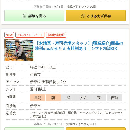
募集終了日時：9月3日
掲載終了まであと26日
詳細を見る
とりあえず保存
NEW
アルバイト・パート
未経験者歓迎
【お惣菜・寿司売場スタッフ】[職業紹介]商品の
陳列etc.かんたん★社割あり！シフト相談OK
給与
時給1241円以上
勤務地
伊東市
アクセス
伊東線 伊東駅 徒歩 2分
シフト
週3日以上
時間帯
早朝
朝
昼
夕方
夜
夜勤
面接地
伊東市
応募先
マックスバリュ伊東駅前店（紹介元：パーソルビジネスプロセスデザイ
ン株式会社）
募集終了日時：9月3日
掲載終了まであと26日