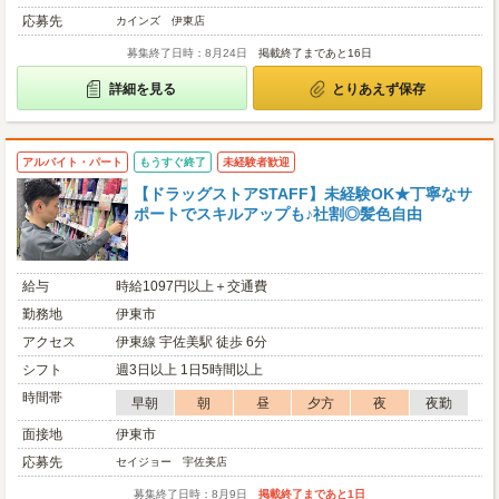
応募先
カインズ 伊東店
募集終了日時：8月24日
掲載終了まであと16日
詳細を見る
とりあえず保存
アルバイト・パート
もうすぐ終了
未経験者歓迎
【ドラッグストアSTAFF】未経験OK★丁寧なサ
ポートでスキルアップも♪社割◎髪色自由
給与
時給1097円以上＋交通費
勤務地
伊東市
アクセス
伊東線 宇佐美駅 徒歩 6分
シフト
週3日以上 1日5時間以上
時間帯
早朝
朝
昼
夕方
夜
夜勤
面接地
伊東市
応募先
セイジョー 宇佐美店
募集終了日時：8月9日
掲載終了まであと1日