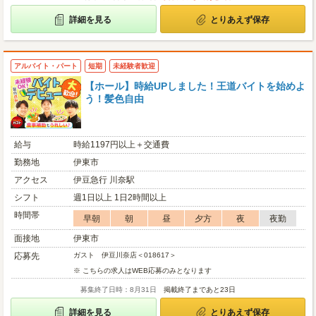
詳細を見る
とりあえず保存
アルバイト・パート
短期
未経験者歓迎
【ホール】時給UPしました！王道バイトを始めよ
う！髪色自由
給与
時給1197円以上＋交通費
勤務地
伊東市
アクセス
伊豆急行 川奈駅
シフト
週1日以上 1日2時間以上
時間帯
早朝
朝
昼
夕方
夜
夜勤
面接地
伊東市
応募先
ガスト 伊豆川奈店＜018617＞
※ こちらの求人はWEB応募のみとなります
募集終了日時：8月31日
掲載終了まであと23日
詳細を見る
とりあえず保存