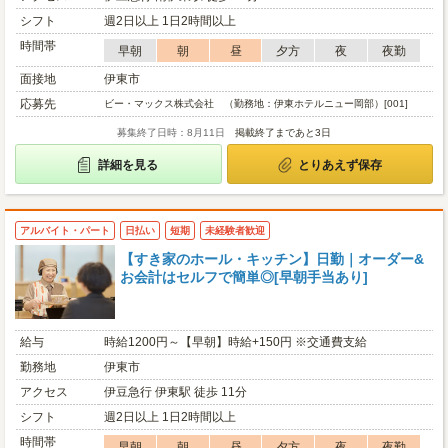
シフト
週2日以上 1日2時間以上
時間帯
早朝
朝
昼
夕方
夜
夜勤
面接地
伊東市
応募先
ビー・マックス株式会社 （勤務地：伊東ホテルニュー岡部）[001]
募集終了日時：8月11日
掲載終了まであと3日
詳細を見る
とりあえず保存
アルバイト・パート
日払い
短期
未経験者歓迎
【すき家のホール・キッチン】日勤｜オーダー&
お会計はセルフで簡単◎[早朝手当あり]
給与
時給1200円～【早朝】時給+150円 ※交通費支給
勤務地
伊東市
アクセス
伊豆急行 伊東駅 徒歩 11分
シフト
週2日以上 1日2時間以上
時間帯
早朝
朝
昼
夕方
夜
夜勤