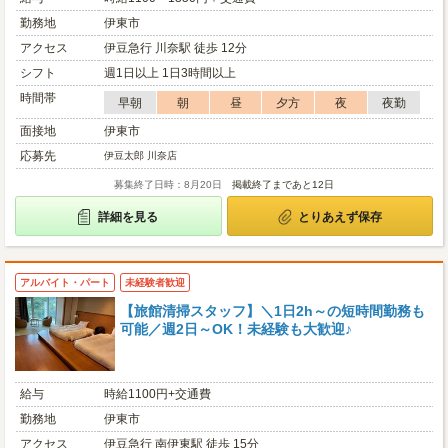
勤務地
伊東市
アクセス
伊豆急行 川奈駅 徒歩 12分
シフト
週1日以上 1日3時間以上
時間帯
早朝
朝
昼
夕方
夜
夜勤
面接地
伊東市
応募先
伊豆太郎 川奈店
募集終了日時：8月20日
掲載終了まであと12日
詳細を見る
とりあえず保存
アルバイト・パート
未経験者歓迎
【旅館清掃スタッフ】＼1日2h～の短時間勤務も
可能／週2日～OK！未経験も大歓迎♪
給与
時給1100円+交通費
勤務地
伊東市
アクセス
伊豆急行 南伊東駅 徒歩 15分