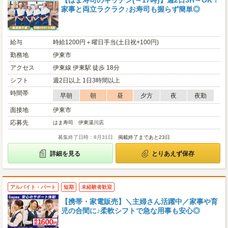
【はま寿司のキッチン(～17時)】週2日3H～OK！
家事と両立ラクラク♪お寿司も握らず簡単◎
給与
時給1200円＋曜日手当(土日祝+100円)
勤務地
伊東市
アクセス
伊東線 伊東駅 徒歩 18分
シフト
週2日以上 1日3時間以上
時間帯
早朝
朝
昼
夕方
夜
夜勤
面接地
伊東市
応募先
はま寿司 伊東湯川店
募集終了日時：8月31日
掲載終了まであと23日
詳細を見る
とりあえず保存
アルバイト・パート
短期
未経験者歓迎
【携帯・家電販売】＼主婦さん活躍中／家事や育
児の合間に♪柔軟シフトで急な用事も安心◎