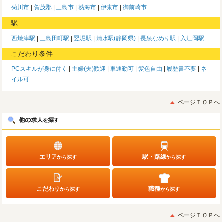
菊川市
賀茂郡
三島市
熱海市
伊東市
御前崎市
駅
西焼津駅
三島田町駅
竪堀駅
清水駅(静岡県)
長泉なめり駅
入江岡駅
こだわり条件
PCスキルが身に付く
主婦(夫)歓迎
車通勤可
髪色自由
履歴書不要
ネ
イル可
ページＴＯＰへ
エリア
駅・路線
から探す
から探す
こだわり
職種
から探す
から探す
ページＴＯＰへ