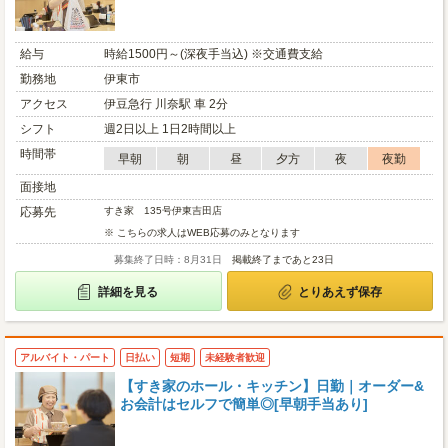
給与
時給1500円～(深夜手当込) ※交通費支給
勤務地
伊東市
アクセス
伊豆急行 川奈駅 車 2分
シフト
週2日以上 1日2時間以上
時間帯
早朝
朝
昼
夕方
夜
夜勤
面接地
応募先
すき家 135号伊東吉田店
※ こちらの求人はWEB応募のみとなります
募集終了日時：8月31日
掲載終了まであと23日
詳細を見る
とりあえず保存
アルバイト・パート
日払い
短期
未経験者歓迎
【すき家のホール・キッチン】日勤｜オーダー&
お会計はセルフで簡単◎[早朝手当あり]