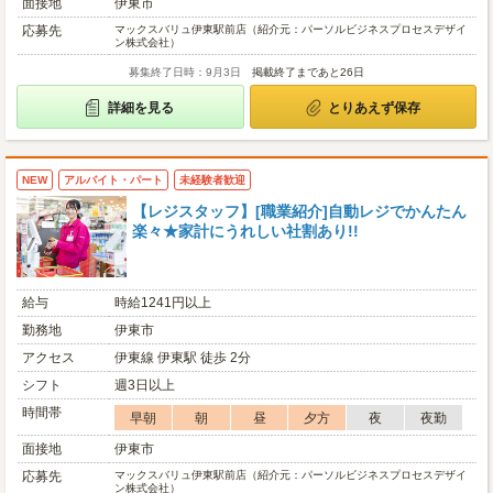
面接地
伊東市
応募先
マックスバリュ伊東駅前店（紹介元：パーソルビジネスプロセスデザイ
ン株式会社）
募集終了日時：9月3日
掲載終了まであと26日
詳細を見る
とりあえず保存
NEW
アルバイト・パート
未経験者歓迎
【レジスタッフ】[職業紹介]自動レジでかんたん
楽々★家計にうれしい社割あり!!
給与
時給1241円以上
勤務地
伊東市
アクセス
伊東線 伊東駅 徒歩 2分
シフト
週3日以上
時間帯
早朝
朝
昼
夕方
夜
夜勤
面接地
伊東市
応募先
マックスバリュ伊東駅前店（紹介元：パーソルビジネスプロセスデザイ
ン株式会社）