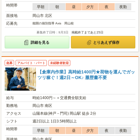
時間帯
早朝
朝
昼
夕方
夜
夜勤
面接地
岡山市 北区
応募先
能開の個別指導 Axis 岡山校
募集終了日時：9月3日
掲載終了まであと25日
詳細を見る
とりあえず保存
急募
アルバイト・パート
未経験者歓迎
【倉庫内作業】高時給1400円★荷物を運んでガッ
ツリ稼ぐ！週2日～OK♪ 履歴書不要
給与
時給1400円～＋交通費全額支給
勤務地
岡山市 南区
アクセス
山陽本線(神戸－門司) 岡山駅 徒歩 2分
シフト
週2日以上 1日3.5時間以上
時間帯
早朝
朝
昼
夕方
夜
夜勤
面接地
岡山市 南区