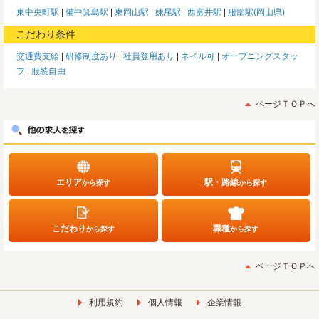
東中央町駅
備中箕島駅
東岡山駅
妹尾駅
西富井駅
服部駅(岡山県)
こだわり条件
交通費支給
研修制度あり
社員登用あり
ネイル可
オープニングスタッ
フ
服装自由
ページＴＯＰへ
エリア
駅・路線
から探す
から探す
こだわり
職種
から探す
から探す
ページＴＯＰへ
利用規約
個人情報
企業情報