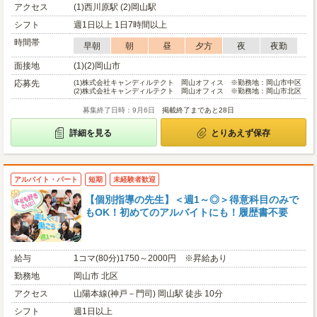
アクセス
(1)西川原駅 (2)岡山駅
シフト
週1日以上 1日7時間以上
時間帯
早朝
朝
昼
夕方
夜
夜勤
面接地
(1)(2)岡山市
応募先
(1)
株式会社キャンディルテクト 岡山オフィス ※勤務地：岡山市中区
(2)
株式会社キャンディルテクト 岡山オフィス ※勤務地：岡山市北区
募集終了日時：9月6日
掲載終了まであと28日
詳細を見る
とりあえず保存
アルバイト・パート
短期
未経験者歓迎
【個別指導の先生】＜週1～◎＞得意科目のみで
もOK！初めてのアルバイトにも！履歴書不要
給与
1コマ(80分)1750～2000円 ※昇給あり
勤務地
岡山市 北区
アクセス
山陽本線(神戸－門司) 岡山駅 徒歩 10分
シフト
週1日以上