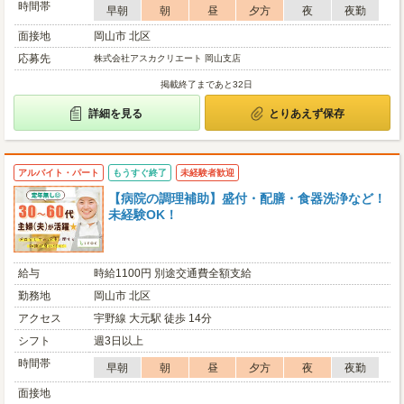
時間帯
早朝
朝
昼
夕方
夜
夜勤
面接地
岡山市 北区
応募先
株式会社アスカクリエート 岡山支店
掲載終了まであと32日
詳細を見る
とりあえず保存
アルバイト・パート
もうすぐ終了
未経験者歓迎
【病院の調理補助】盛付・配膳・食器洗浄など！
未経験OK！
給与
時給1100円 別途交通費全額支給
勤務地
岡山市 北区
アクセス
宇野線 大元駅 徒歩 14分
シフト
週3日以上
時間帯
早朝
朝
昼
夕方
夜
夜勤
面接地