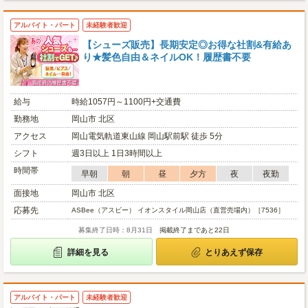
アルバイト・パート
未経験者歓迎
【シューズ販売】長期安定◎お得な社割&有給あ
り★髪色自由＆ネイルOK！履歴書不要
給与
時給1057円～1100円+交通費
勤務地
岡山市 北区
アクセス
岡山電気軌道東山線 岡山駅前駅 徒歩 5分
シフト
週3日以上 1日3時間以上
時間帯
早朝
朝
昼
夕方
夜
夜勤
面接地
岡山市 北区
応募先
ASBee（アスビー） イオンスタイル岡山店（直営売場内）［7536］
募集終了日時：8月31日
掲載終了まであと22日
詳細を見る
とりあえず保存
アルバイト・パート
未経験者歓迎