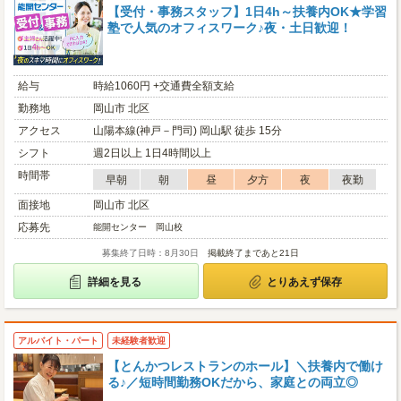
【受付・事務スタッフ】1日4h～扶養内OK★学習
塾で人気のオフィスワーク♪夜・土日歓迎！
給与
時給1060円 +交通費全額支給
勤務地
岡山市 北区
アクセス
山陽本線(神戸－門司) 岡山駅 徒歩 15分
シフト
週2日以上 1日4時間以上
時間帯
早朝
朝
昼
夕方
夜
夜勤
面接地
岡山市 北区
応募先
能開センター 岡山校
募集終了日時：8月30日
掲載終了まであと21日
詳細を見る
とりあえず保存
アルバイト・パート
未経験者歓迎
【とんかつレストランのホール】＼扶養内で働け
る♪／短時間勤務OKだから、家庭との両立◎