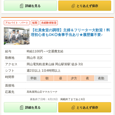
詳細を見る
とりあえず保存
アルバイト・パート
短期
未経験者歓迎
【社員食堂の調理】主婦＆フリーター大歓迎！料
理初心者もOK◎食事手当あり★履歴書不要♪
給与
時給1100円～+交通費支給
勤務地
岡山市 北区
アクセス
岡山電気軌道東山線 岡山駅前駅 徒歩 3分
シフト
週2日以上 1日4時間以上
時間帯
早朝
朝
昼
夕方
夜
夜勤
面接地
応募先
高島屋岡山店ママカリーナ
募集終了日時：8月15日
掲載終了まであと6日
詳細を見る
とりあえず保存