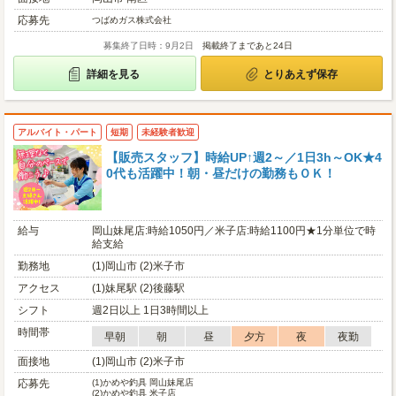
応募先
つばめガス株式会社
募集終了日時：9月2日
掲載終了まであと24日
詳細を見る
とりあえず保存
アルバイト・パート
短期
未経験者歓迎
【販売スタッフ】時給UP↑週2～／1日3h～OK★4
0代も活躍中！朝・昼だけの勤務もＯＫ！
給与
岡山妹尾店:時給1050円／米子店:時給1100円★1分単位で時
給支給
勤務地
(1)岡山市 (2)米子市
アクセス
(1)妹尾駅 (2)後藤駅
シフト
週2日以上 1日3時間以上
時間帯
早朝
朝
昼
夕方
夜
夜勤
面接地
(1)岡山市 (2)米子市
応募先
(1)
かめや釣具 岡山妹尾店
(2)
かめや釣具 米子店