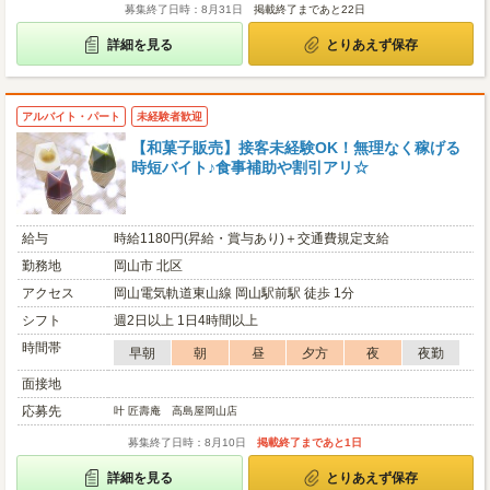
募集終了日時：8月31日
掲載終了まであと22日
詳細を見る
とりあえず保存
アルバイト・パート
未経験者歓迎
【和菓子販売】接客未経験OK！無理なく稼げる
時短バイト♪食事補助や割引アリ☆
給与
時給1180円(昇給・賞与あり)＋交通費規定支給
勤務地
岡山市 北区
アクセス
岡山電気軌道東山線 岡山駅前駅 徒歩 1分
シフト
週2日以上 1日4時間以上
時間帯
早朝
朝
昼
夕方
夜
夜勤
面接地
応募先
叶 匠壽庵 高島屋岡山店
募集終了日時：8月10日
掲載終了まであと1日
詳細を見る
とりあえず保存