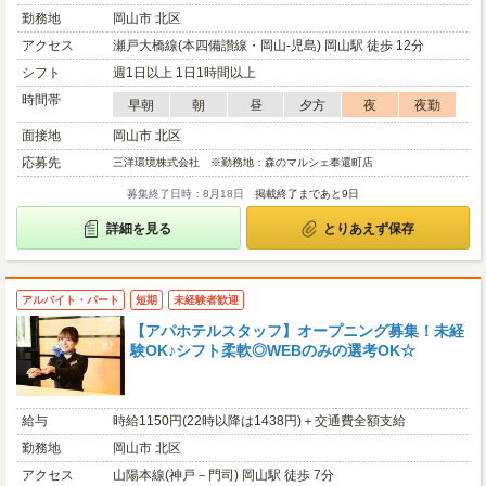
勤務地
岡山市 北区
アクセス
瀬戸大橋線(本四備讃線・岡山-児島) 岡山駅 徒歩 12分
シフト
週1日以上 1日1時間以上
時間帯
早朝
朝
昼
夕方
夜
夜勤
面接地
岡山市 北区
応募先
三洋環境株式会社 ※勤務地：森のマルシェ奉還町店
募集終了日時：8月18日
掲載終了まであと9日
詳細を見る
とりあえず保存
アルバイト・パート
短期
未経験者歓迎
【アパホテルスタッフ】オープニング募集！未経
験OK♪シフト柔軟◎WEBのみの選考OK☆
給与
時給1150円(22時以降は1438円)＋交通費全額支給
勤務地
岡山市 北区
アクセス
山陽本線(神戸－門司) 岡山駅 徒歩 7分