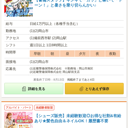
【警備スタッフ】キンキで「ガッ」と稼いで「ド
ーン！」と暑さを乗り切らんかい♪
給与
日給1万円以上（各種手当含む）
勤務地
(1)(2)岡山市
アクセス
(1)備前西市駅 (2)岡山駅
シフト
週1日以上 1日8時間以上
時間帯
早朝
朝
昼
夕方
夜
夜勤
面接地
(1)(2)岡山市
応募先
(1)
近畿警備保障株式会社 ※勤務地：岡山市南区
(2)
近畿警備保障株式会社 岡山駅前支店
募集終了日時：8月13日
掲載終了まであと4日
詳細を見る
とりあえず保存
アルバイト・パート
未経験者歓迎
【シューズ販売】未経験歓迎◎お得な社割&有給
あり★髪色自由＆ネイルOK！履歴書不要