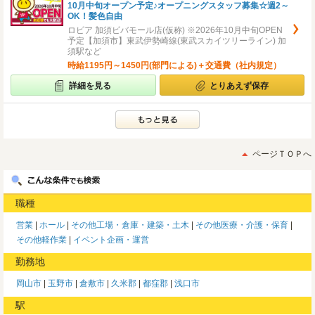
10月中旬オープン予定♪オープニングスタッフ募集☆週2～
OK！髪色自由
ロピア 加須ビバモール店(仮称) ※2026年10月中旬OPEN
予定【加須市】東武伊勢崎線(東武スカイツリーライン) 加
須駅など
時給1195円～1450円(部門による)＋交通費（社内規定）
詳細を見る
とりあえず保存
ページＴＯＰへ
職種
営業
ホール
その他工場・倉庫・建築・土木
その他医療・介護・保育
その他軽作業
イベント企画・運営
勤務地
岡山市
玉野市
倉敷市
久米郡
都窪郡
浅口市
駅