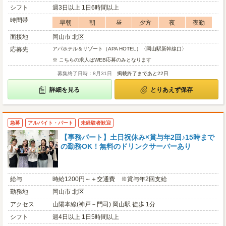
シフト
週3日以上 1日6時間以上
時間帯
早朝
朝
昼
夕方
夜
夜勤
面接地
岡山市 北区
応募先
アパホテル＆リゾート（APA HOTEL）〈岡山駅新幹線口〉
※ こちらの求人はWEB応募のみとなります
募集終了日時：8月31日
掲載終了まであと22日
詳細を見る
とりあえず保存
急募
アルバイト・パート
未経験者歓迎
【事務パート】土日祝休み×賞与年2回♪15時まで
の勤務OK！無料のドリンクサーバーあり
給与
時給1200円～＋交通費 ※賞与年2回支給
勤務地
岡山市 北区
アクセス
山陽本線(神戸－門司) 岡山駅 徒歩 1分
シフト
週4日以上 1日5時間以上