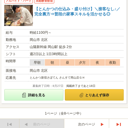
アルバイト・パート
未経験者歓迎
【とんかつの仕込み・盛り付け】＼接客なし♪／
完全裏方⇒普段の家事スキルを活かせる◎
給与
時給1100円～
勤務地
岡山市 北区
アクセス
山陽新幹線 岡山駅 徒歩 2分
シフト
週2日以上 1日3時間以上
時間帯
早朝
朝
昼
夕方
夜
夜勤
面接地
岡山市 北区
応募先
とんかつ新宿さぼてん さんすて岡山店ＧＨ
募集終了日時：8月27日
掲載終了まであと18日
詳細を見る
とりあえず保存
1ページ（全8ページ中）
前のページ
次のページ