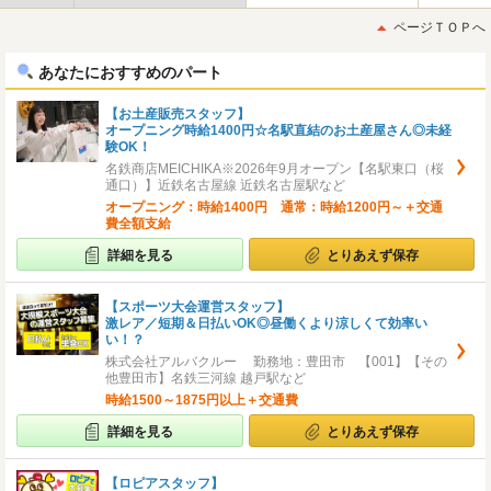
最
最
初
後
ページＴＯＰへ
へ
へ
あなたにおすすめのパート
【お土産販売スタッフ】
オープニング時給1400円☆名駅直結のお土産屋さん◎未経
験OK！
名鉄商店MEICHIKA※2026年9月オープン【名駅東口（桜
通口）】近鉄名古屋線 近鉄名古屋駅など
オープニング：時給1400円 通常：時給1200円～＋交通
費全額支給
詳細を見る
とりあえず保存
【スポーツ大会運営スタッフ】
激レア／短期＆日払いOK◎昼働くより涼しくて効率い
い！？
株式会社アルバクルー 勤務地：豊田市 【001】【その
他豊田市】名鉄三河線 越戸駅など
時給1500～1875円以上＋交通費
詳細を見る
とりあえず保存
【ロピアスタッフ】