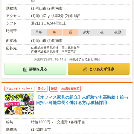
給
勤務地
(1)岡山市 (2)周南市
アクセス
(1)岡山IC より車3分 (2)徳山駅
シフト
週2日 1日6.5時間以上
時間帯
早朝
朝
昼
夕方
夜
夜勤
面接地
(1)岡山市 (2)周南市
応募先
(1)
株式会社明乳松浦 岡山北営業所
(2)
株式会社明乳松浦 周南営業所
募集終了日時：8月27日
掲載終了まであと18日
詳細を見る
とりあえず保存
アルバイト・パート
日払い
短期
未経験者歓迎
【オフィス家具の組立】未経験でも高時給！給与
日払い可能◎長く働ける方は積極採用
給与
時給1300円～ +交通費 +各種手当
勤務地
(1)(2)岡山市