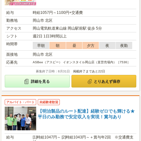
給与
時給1057円～1100円+交通費
勤務地
岡山市 北区
アクセス
岡山電気軌道東山線 岡山駅前駅 徒歩 5分
シフト
週2日 1日3時間以上
時間帯
早朝
朝
昼
夕方
夜
夜勤
面接地
岡山市 北区
応募先
ASBee（アスビー） イオンスタイル岡山店（直営売場内）［7536］
募集終了日時：8月31日
掲載終了まであと22日
詳細を見る
とりあえず保存
アルバイト・パート
未経験者歓迎
【明治製品のルート配達】経験ゼロでも輝ける★
平日のみ勤務で安定収入を実現！賞与あり
給与
[1]時給1047円～ [2]時給1043円～＋賞与年2回 ※交通費支