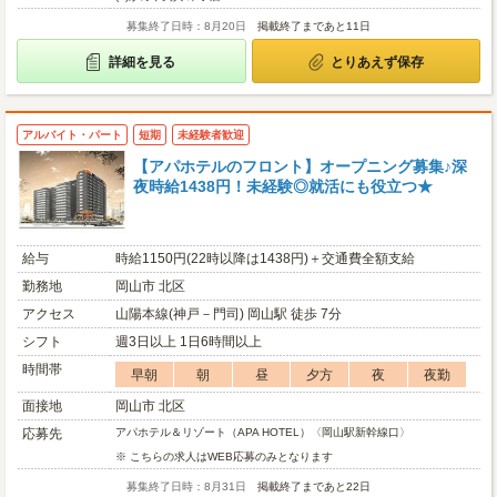
募集終了日時：8月20日
掲載終了まであと11日
詳細を見る
とりあえず保存
アルバイト・パート
短期
未経験者歓迎
【アパホテルのフロント】オープニング募集♪深
夜時給1438円！未経験◎就活にも役立つ★
給与
時給1150円(22時以降は1438円)＋交通費全額支給
勤務地
岡山市 北区
アクセス
山陽本線(神戸－門司) 岡山駅 徒歩 7分
シフト
週3日以上 1日6時間以上
時間帯
早朝
朝
昼
夕方
夜
夜勤
面接地
岡山市 北区
応募先
アパホテル＆リゾート（APA HOTEL）〈岡山駅新幹線口〉
※ こちらの求人はWEB応募のみとなります
募集終了日時：8月31日
掲載終了まであと22日