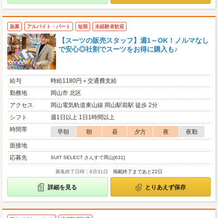
急募
アルバイト・パート
短期
未経験者歓迎
【スーツの販売スタッフ】週1～OK！ノルマなし
で安心◎社割でスーツをお得に購入も♪
給与
時給1180円＋交通費支給
勤務地
岡山市 北区
アクセス
岡山電気軌道東山線 岡山駅前駅 徒歩 2分
シフト
週1日以上 1日1時間以上
時間帯
早朝
朝
昼
夕方
夜
夜勤
面接地
応募先
SUIT SELECT さんすて岡山[631]
募集終了日時：8月31日
掲載終了まであと22日
詳細を見る
とりあえず保存