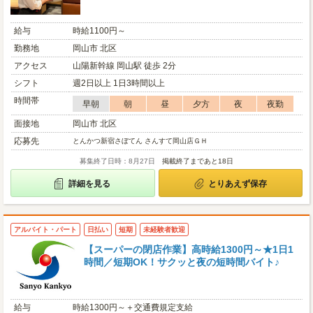
給与
時給1100円～
勤務地
岡山市 北区
アクセス
山陽新幹線 岡山駅 徒歩 2分
シフト
週2日以上 1日3時間以上
時間帯
早朝
朝
昼
夕方
夜
夜勤
面接地
岡山市 北区
応募先
とんかつ新宿さぼてん さんすて岡山店ＧＨ
募集終了日時：8月27日
掲載終了まであと18日
詳細を見る
とりあえず保存
アルバイト・パート
日払い
短期
未経験者歓迎
【スーパーの閉店作業】高時給1300円～★1日1
時間／短期OK！サクッと夜の短時間バイト♪
給与
時給1300円～＋交通費規定支給