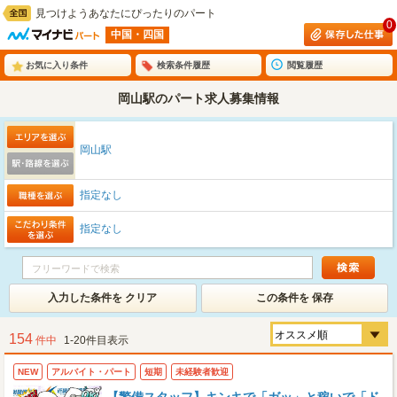
見つけようあなたにぴったりのパート
0
中国・四国
お気に入り条件
検索条件履歴
閲覧履歴
岡山駅のパート求人募集情報
岡山駅
指定なし
指定なし
入力した条件を クリア
この条件を 保存
154
件中
1-20件目表示
NEW
アルバイト・パート
短期
未経験者歓迎