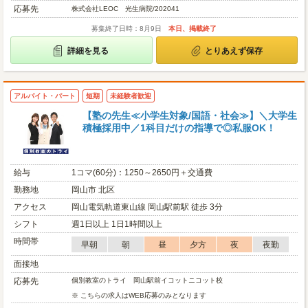
応募先
株式会社LEOC 光生病院/202041
募集終了日時：8月9日
本日、掲載終了
詳細を見る
とりあえず保存
アルバイト・パート
短期
未経験者歓迎
【塾の先生≪小学生対象/国語・社会≫】＼大学生
積極採用中／1科目だけの指導で◎私服OK！
給与
1コマ(60分)：1250～2650円＋交通費
勤務地
岡山市 北区
アクセス
岡山電気軌道東山線 岡山駅前駅 徒歩 3分
シフト
週1日以上 1日1時間以上
時間帯
早朝
朝
昼
夕方
夜
夜勤
面接地
応募先
個別教室のトライ 岡山駅前イコットニコット校
※ こちらの求人はWEB応募のみとなります