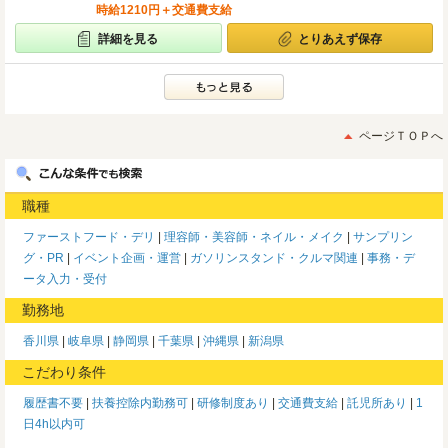
時給1210円＋交通費支給
詳細を見る
とりあえず保存
ページＴＯＰへ
職種
ファーストフード・デリ
理容師・美容師・ネイル・メイク
サンプリン
グ・PR
イベント企画・運営
ガソリンスタンド・クルマ関連
事務・デ
ータ入力・受付
勤務地
香川県
岐阜県
静岡県
千葉県
沖縄県
新潟県
こだわり条件
履歴書不要
扶養控除内勤務可
研修制度あり
交通費支給
託児所あり
1
日4h以内可