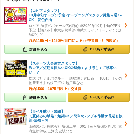
【ロピアスタッフ】
10月中旬オープン予定♪オープニングスタッフ募集☆週2～
OK！髪色自由
ロピア 加須ビバモール店(仮称) ※2026年10月中旬OPEN
予定【加須市】東武伊勢崎線(東武スカイツリーライン) 加
須駅など
時給1195円～1450円(部門による)＋交通費（社内規定）
詳細を見る
とりあえず保存
【スポーツ大会運営スタッフ】
激レア／短期＆日払いOK◎昼働くより涼しくて効率い
い！？
株式会社アルバクルー 勤務地：豊田市 【001】【その
他豊田市】名鉄三河線 越戸駅など
時給1500～1875円以上＋交通費
詳細を見る
とりあえず保存
【ラベル貼り・袋詰】
＼夏休みの単発・短期OK／簡単×シンプル作業★長期も歓
迎♪経験不問
山崎製パン株式会社 安城工場｜001【三河安城駅周辺】東
海道新幹線 三河安城駅など